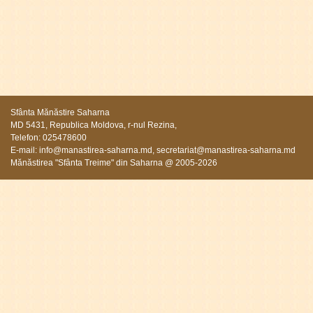
Sfânta Mănăstire Saharna
MD 5431, Republica Moldova, r-nul Rezina,
Telefon: 025478600
E-mail:
info@manastirea-saharna.md
,
secretariat@manastirea-saharna.md
Mănăstirea "Sfânta Treime" din Saharna @ 2005-2026