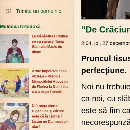
Trimite un pomelnic
Moldova Ortodoxă
”De Crăciun
La Mănăstirea Ciuflea
se va săvârși Taina
2:04, joi, 27 decembr
Sfântului Maslu de
obște
Pruncul Iisu
perfecţiune.
Arme împotriva celui
viclean – Predica
Miropolitului Augustin
Noi nu trebuie
de Florina la Duminica
a X-a dupa Rusalii
ca noi, cu slă
Diferenţa dintre
este să fim ca
rugăciune şi cârtire
este că în cârtire îl
necorespunză
lăsăm pe Dumnezeu în
afară