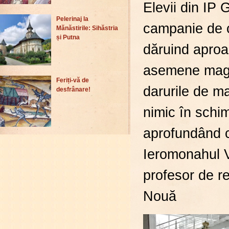
Elevii din IP
Pelerinaj la
campanie de c
Mănăstirile: Sihăstria
și Putna
dăruind aproa
asemene magil
Feriți-vă de
darurile de ma
desfrânare!
nimic în schim
aprofundând ce
Ieromonahul V
profesor de re
Nouă