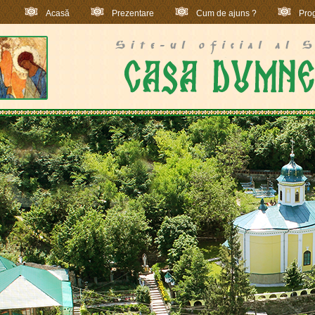
Acasă
Prezentare
Cum de ajuns ?
Prog