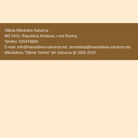
Sfânta Mănăstire Saharna
MD 5431, Republica Moldova, r-nul Rezina,
Telefon: 025478600
E-mail:
info@manastirea-saharna.md
,
secretariat@manastirea-saharna.md
Mănăstirea "Sfânta Treime" din Saharna @ 2005-2026