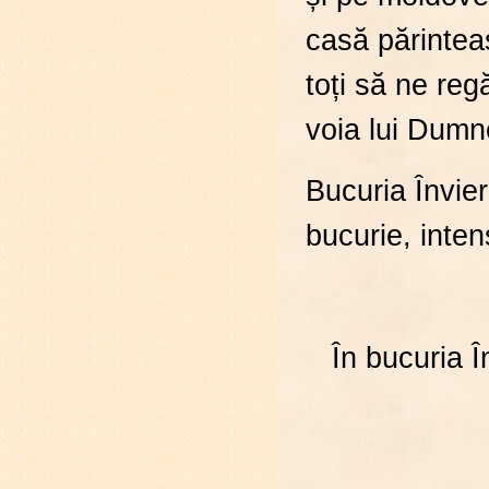
casă părinteas
toți să ne reg
voia lui Dumne
Bucuria Învier
bucurie, intens
În bucuria Î