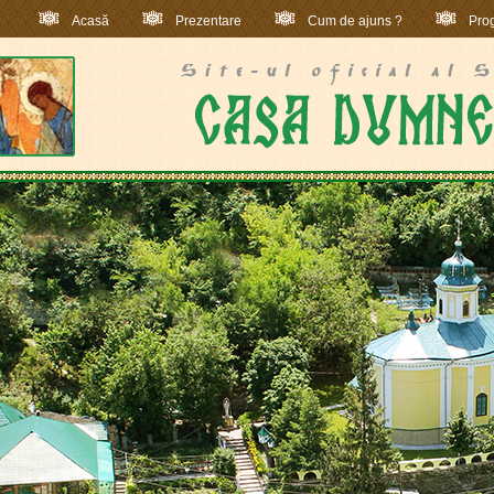
Acasă
Prezentare
Cum de ajuns ?
Prog