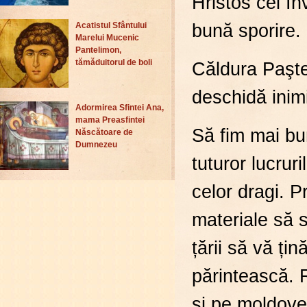
Hristos cel În
bună sporire.
Acatistul Sfântului
Marelui Mucenic
Pantelimon,
tămăduitorul de boli
Căldura Paşte
deschidă inimi
Adormirea Sfintei Ana,
mama Preasfintei
Să fim mai bu
Născătoare de
Dumnezeu
tuturor lucrur
celor dragi. P
materiale să 
țării să vă ți
părintească. 
și pe moldove