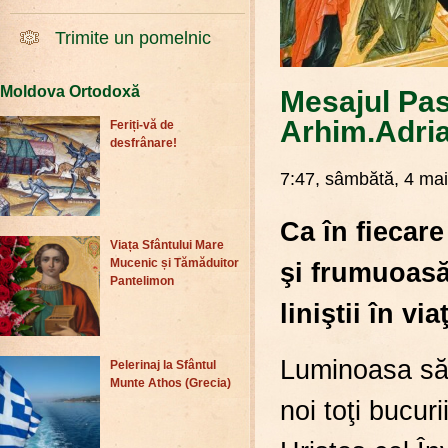
Trimite un pomelnic
Moldova Ortodoxă
Mesajul Pas
Arhim.Adria
Feriți-vă de
desfrânare!
7:47, sâmbătă, 4 mai
Ca în fiecar
Viața Sfântului Mare
Mucenic și Tămăduitor
şi frumuoasă
Pantelimon
liniştii în vi
Luminoasa săr
Pelerinaj la Sfântul
Munte Athos (Grecia)
noi toţi bucur