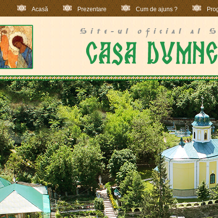
Acasă
Prezentare
Cum de ajuns ?
Prog