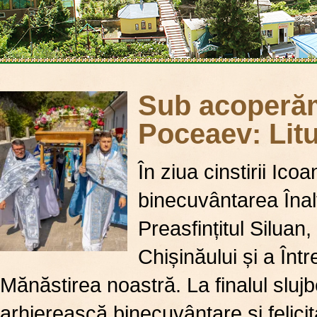
Sub acoperăm
Poceaev: Litu
În ziua cinstirii Ic
binecuvântarea Înaltp
Preasfințitul Siluan,
Chișinăului și a Înt
Mănăstirea noastră. ​La finalul sluj
arhierească binecuvântare și felicita