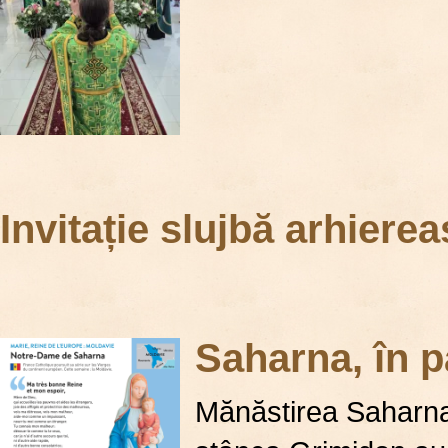
Invitație slujbă arhierea
Saharna, în p
​Mănăstirea Saharna