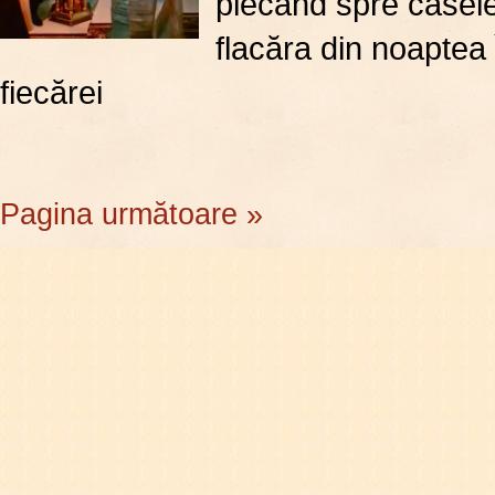
plecând spre casele
flacăra din noaptea
fiecărei
Pagina următoare »