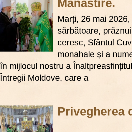
Mănăstire.
Marți, 26 mai 2026,
sărbătoare, prăznuin
ceresc, Sfântul Cuv
monahale și a numero
în mijlocul nostru a Înaltpreasfințitul
Întregii Moldove, care a
Privegherea d