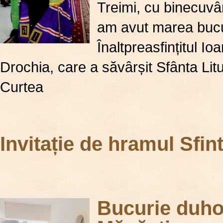
Treimi, cu binecuvânt
am avut marea bucur
Înaltpreasfințitul 
Drochia, care a săvârșit Sfânta Lit
Curtea
Invitație de hramul Sfint
Bucurie duho