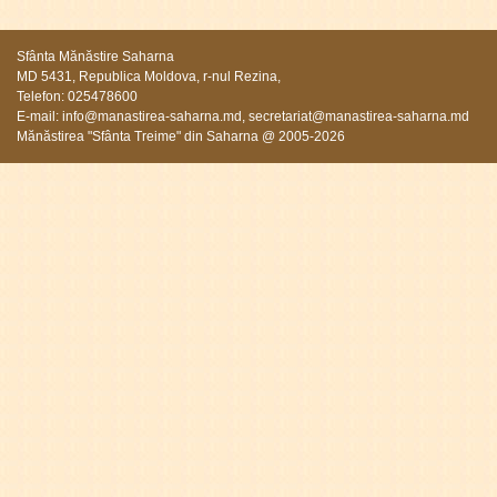
Sfânta Mănăstire Saharna
MD 5431, Republica Moldova, r-nul Rezina,
Telefon: 025478600
E-mail:
info@manastirea-saharna.md
,
secretariat@manastirea-saharna.md
Mănăstirea "Sfânta Treime" din Saharna @ 2005-2026