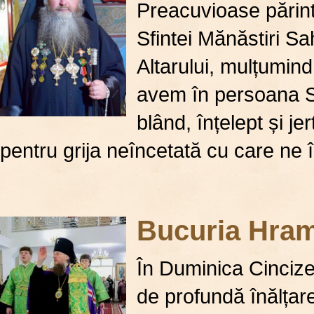
Preacuvioase părint
Sfintei Mănăstiri S
Altarului, mulțumind
avem în persoana Sf
blând, înțelept și j
pentru grija neîncetată cu care ne 
Bucuria Hramu
În Duminica Cincize
de profundă înălțar