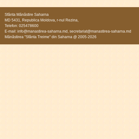
Sfânta Mănăstire Saharna
MD 5431, Republica Moldova, r-nul Rezina,
Telefon: 025478600
E-mail:
info@manastirea-saharna.md
,
secretariat@manastirea-saharna.md
Mănăstirea "Sfânta Treime" din Saharna @ 2005-2026