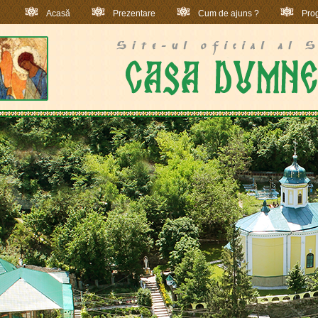
Acasă
Prezentare
Cum de ajuns ?
Prog