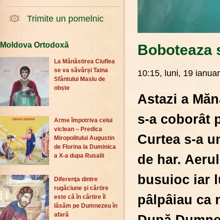
Trimite un pomelnic
Moldova Ortodoxă
Boboteaza s
La Mănăstirea Ciuflea
se va săvârși Taina
10:15, luni, 19 ianua
Sfântului Maslu de
obște
Astazi a Măn
s-a coborât 
Arme împotriva celui
viclean – Predica
Curtea s-a u
Miropolitului Augustin
de Florina la Duminica
de har. Aerul
a X-a dupa Rusalii
busuioc iar l
Diferenţa dintre
rugăciune şi cârtire
pâlpâiau ca n
este că în cârtire îl
lăsăm pe Dumnezeu în
afară
După Dumneze