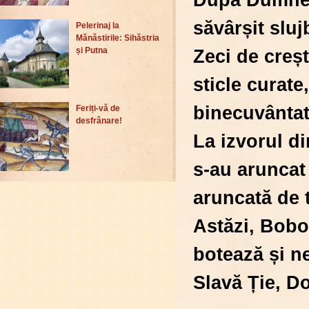
săvârșit slu
Pelerinaj la
Mănăstirile: Sihăstria
Zeci de creșt
și Putna
sticle curat
binecuvântat
Feriți-vă de
desfrânare!
La izvorul di
s-au aruncat
aruncată de t
Astăzi, Bobo
botează și ne
Slavă Ție, D