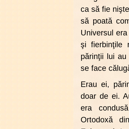
ca să fie nişt
să poată com
Universul era
şi fierbinţil
părinţii lui au
se face călugă
Erau ei, pări
doar de ei. 
era condusă 
Ortodoxă di