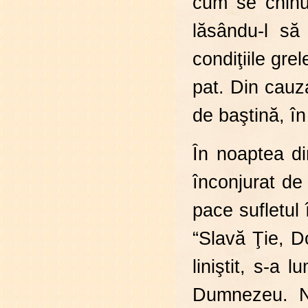
cum se chinui
lăsându-l să
condiţiile grel
pat. Din cauza
de baştină, în
În noaptea di
înconjurat de 
pace sufletul
“Slavă Ţie, 
liniştit, s-a 
Dumnezeu. N