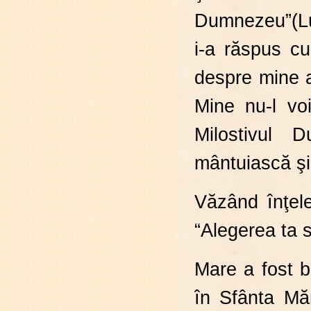
Dumnezeu”(Luc
i-a răspus cu
despre mine a
Mine nu-l vo
Milostivul
mântuiască şi
Văzând înţele
“Alegerea ta s
Mare a fost bu
în Sfânta Mă