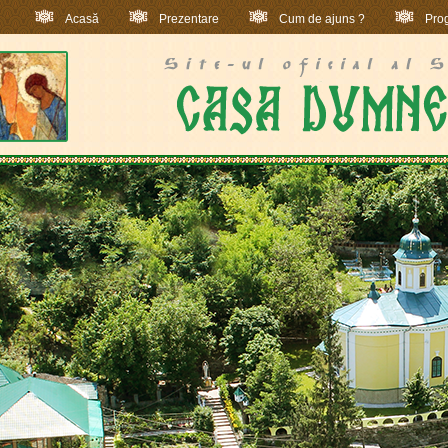
Acasă
Prezentare
Cum de ajuns ?
Prog