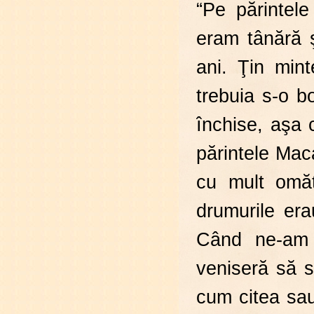
“Pe părintele
eram tânără ş
ani. Ţin min
trebuia s-o bo
închise, aşa
părintele Maca
cu mult omăt
drumurile era
Când ne-am d
veniseră să 
cum citea sau