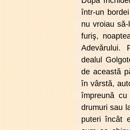
După închider
într-un borde
nu vroiau să-
furiş, noapt
Adevărului. 
dealul Golgot
de această pă
în vârstă, aut
împreună cu c
drumuri sau la
puteri încât