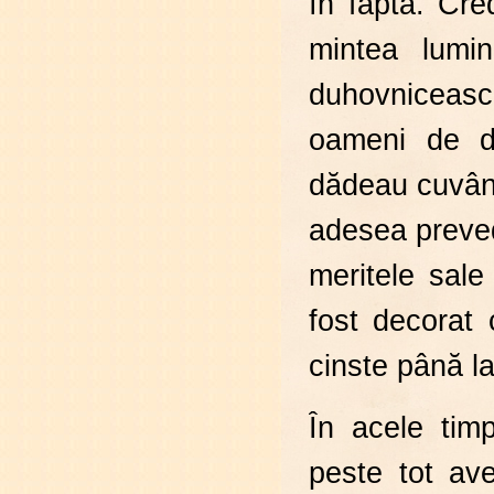
în faptă. Cre
mintea lumin
duhovniceasc
oameni de di
dădeau cuvântu
adesea preved
meritele sale 
fost decorat 
cinste până la 
În acele timp
peste tot av