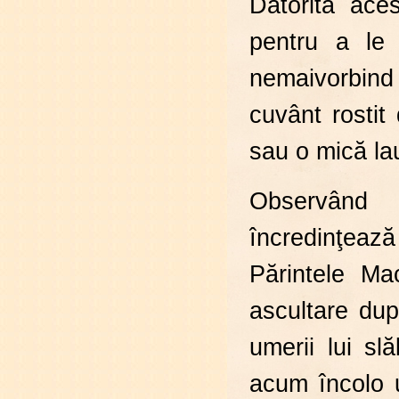
Datorită ace
pentru a le 
nemaivorbind 
cuvânt rostit
sau o mică la
Observând a
încredinţează
Părintele Ma
ascultare dup
umerii lui sl
acum încolo u