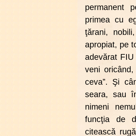
permanent pe
primea cu eg
ţărani, nobili
apropiat, pe t
adevărat FIU 
veni oricând, 
ceva”. Şi cân
seara, sau î
nimeni nemul
funcţia de d
citească rugă