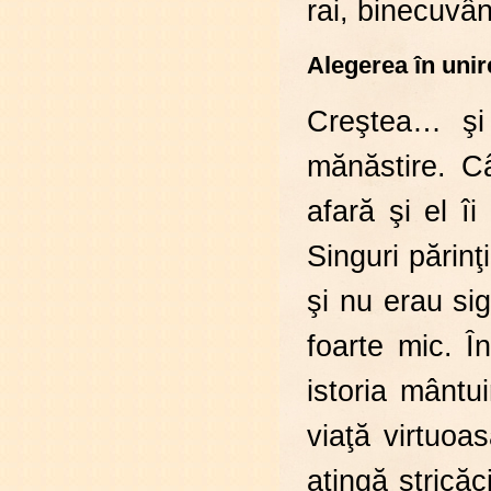
rai, binecuvâ
Alegerea în unir
Creştea… şi
mănăstire. C
afară şi el îi
Singuri părinţ
şi nu erau si
foarte mic. Î
istoria mântu
viaţă virtuoa
atingă stricăc