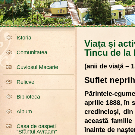
Istoria
Viaţa şi ac
Tincu de la
Comunitatea
(anii de viaţă – 
Cuviosul Macarie
Suflet neprih
Relicve
Părintele-egume
Biblioteca
aprilie 1888, în
credincioşi, din
Album
această familie
Casa de oaspeți
înainte de naşte
“Sfântul Avraam”