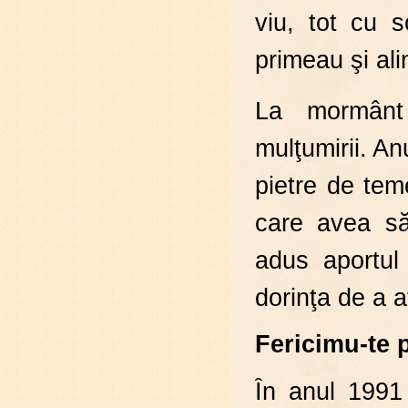
viu, tot cu 
primeau şi ali
La mormânt
mulţumirii. A
pietre de tem
care avea să 
adus aportul
dorinţa de a a
Fericimu-te 
În anul 1991