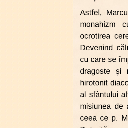
Astfel, Marc
monahizm c
ocrotirea ce
Devenind călug
cu care se îm
dragoste şi 
hirotonit diac
al sfântului a
misiunea de 
ceea ce p. Ma