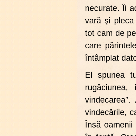
necurate. Îi a
vară şi pleca 
tot cam de pe
care părintel
întâmplat dator
El spunea tu
rugăciunea, 
vindecarea”. 
vindecările, 
Însă oamenii 