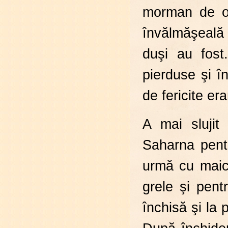
morman de om
învălmăşeală ş
duşi au fost
pierduse şi î
de fericite er
A mai slujit
Saharna pent
urmă cu maici
grele şi pen
închisă şi la 