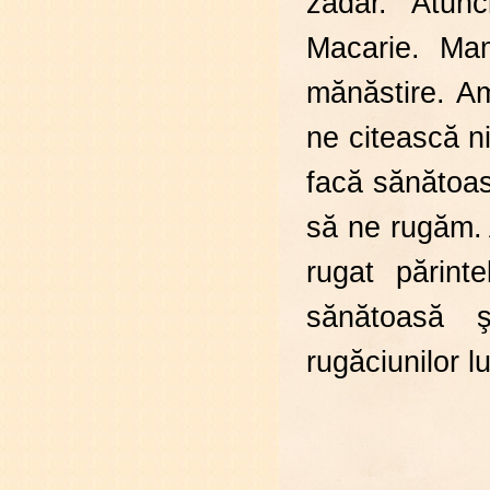
zadar. Atun
Macarie. Mam
mănăstire. Am
ne citească n
facă sănătoas
să ne rugăm. 
rugat părint
sănătoasă ş
rugăciunilor l