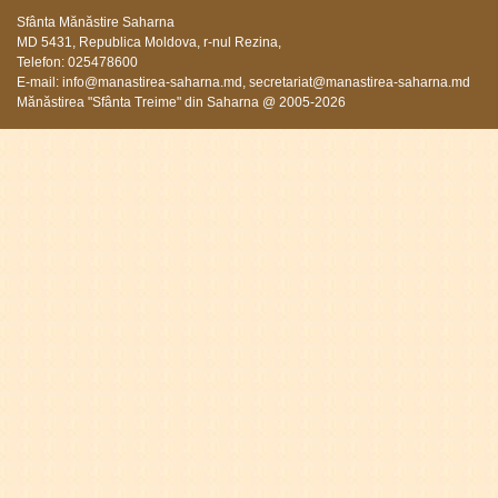
Sfânta Mănăstire Saharna
MD 5431, Republica Moldova, r-nul Rezina,
Telefon: 025478600
E-mail:
info@manastirea-saharna.md
,
secretariat@manastirea-saharna.md
Mănăstirea "Sfânta Treime" din Saharna @ 2005-2026