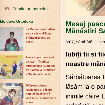
Trimite un pomelnic
Moldova Ortodoxă
Mesaj pasca
Mănăstiri S
La Mănăstirea Ciuflea
se va săvârși Taina
Sfântului Maslu de
6:07, sâmbătă, 11 apr
obște
Iubiți fii și 
Arme împotriva celui
viclean – Predica
noastre mănăs
Miropolitului Augustin
de Florina la Duminica
a X-a dupa Rusalii
​Sărbătoarea 
lăsăm la o par
Diferenţa dintre
rugăciune şi cârtire
este că în cârtire îl
inimile către
lăsăm pe Dumnezeu în
afară