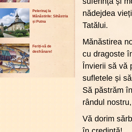
suferință și m
nădejdea vieți
Pelerinaj la
Mănăstirile: Sihăstria
și Putna
Tatălui.
​Mănăstirea no
Feriți-vă de
cu dragoste î
desfrânare!
Învierii să v
sufletele și 
Să păstrăm în 
rândul nostru,
​Vă dorim sărb
în credință!