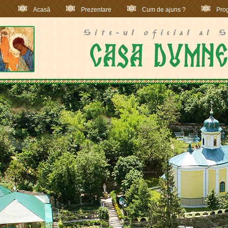
Acasă
Prezentare
Cum de ajuns ?
Prog