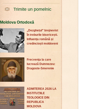
Trimite un pomelnic
Moldova Ortodoxă
„Dezghețul” brejnevist
în treburile bisericești.
Influența română și
credincioșii moldoveni
Frecvenţa la care
lucrează Dumnezeu:
Dragoste-Smerenie
ADMITEREA 2026 LA
INSTITUȚIILE
TEOLOGICE DIN
REPUBLICA
MOLDOVA