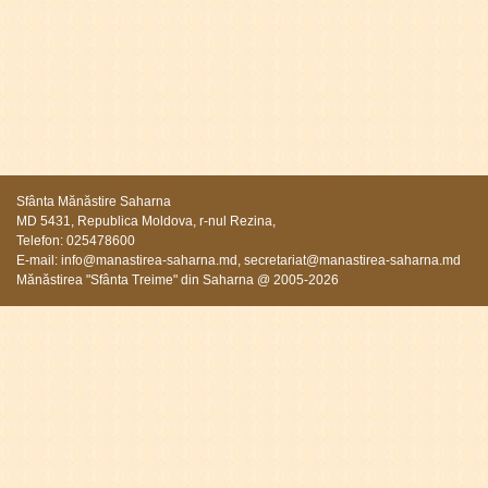
Sfânta Mănăstire Saharna
MD 5431, Republica Moldova, r-nul Rezina,
Telefon: 025478600
E-mail:
info@manastirea-saharna.md
,
secretariat@manastirea-saharna.md
Mănăstirea "Sfânta Treime" din Saharna @ 2005-2026