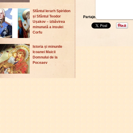
Sfântul Ierarh Spiridon
și Sfântul Teodor
Partajează asta:
Ușakov – izbăvirea
minunată a insulei
Corfu
Istoria și minunile
Icoanei Maicii
Domnului de la
Poceaev