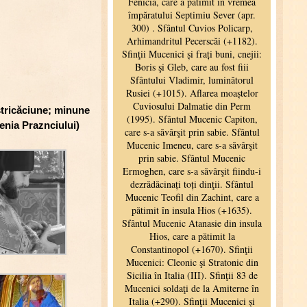
 stricăciune; minune
enia Praznciului)