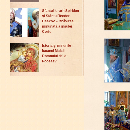
Sfântul Ierarh Spiridon
și Sfântul Teodor
Ușakov – izbăvirea
minunată a insulei
Corfu
Istoria și minunile
Icoanei Maicii
Domnului de la
Poceaev