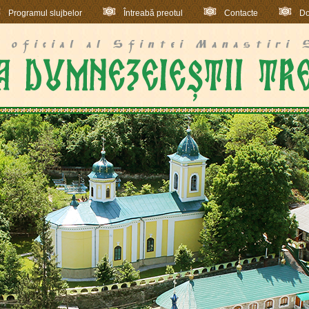
Programul slujbelor
Întreabă preotul
Contacte
Do