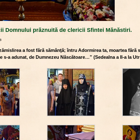
i Domnului prăznuită de clericii Sfintei Mănăstiri.
18
 zămislirea a fost fără sămânţă; întru Adormirea ta, moartea fără
ne s-a adunat, de Dumnezeu Născătoare…” (Sedealna a II-a la Utr