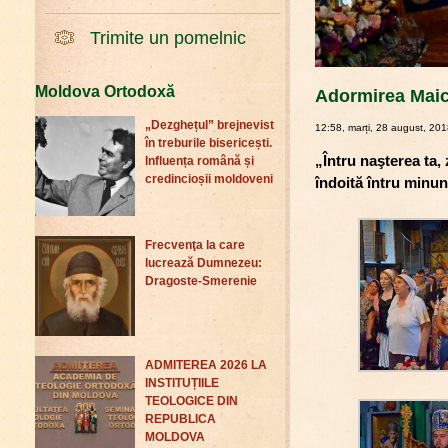
Trimite un pomelnic
Moldova Ortodoxă
Adormirea Maici
„Dezghețul” brejnevist
12:58, marți, 28 august, 20
în treburile bisericești.
„Întru naşterea ta,
Influența română și
credincioșii moldoveni
îndoită întru minu
Frecvenţa la care
lucrează Dumnezeu:
Dragoste-Smerenie
ADMITEREA 2026 LA
INSTITUȚIILE
TEOLOGICE DIN
REPUBLICA
MOLDOVA