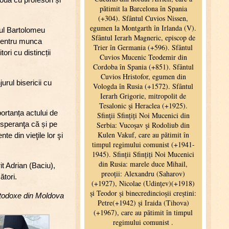
ahul Bartolomeu
 pentru munca
ori cu distincții
.
urul bisericii cu
portanța actului de
i speranţa că și pe
te din vieţile lor şi
t Adrian (Baciu),
ători.
Ortodoxe din Moldova