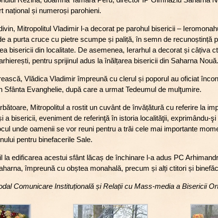
rt național și numeroși parohieni.
 divin, Mitropolitul Vladimir l-a decorat pe parohul bisericii – Ieromon
de a purta cruce cu pietre scumpe și paliță, în semn de recunoștință
 bisericii din localitate. De asemenea, Ierarhul a decorat și câțiva ctit
arhierești, pentru sprijinul adus la înălțarea bisericii din Saharna Nouă
ească, Vlădica Vladimir împreună cu clerul și poporul au oficiat înconj
din Sfânta Evanghelie, după care a urmat Tedeumul de mulţumire.
rbătoare, Mitropolitul a rostit un cuvânt de învățătură cu referire la im
 și a bisericii, eveniment de referinţă în istoria localităţii, exprimându-ş
i locul unde oamenii se vor reuni pentru a trăi cele mai importante momen
lui pentru binefacerile Sale.
l la edificarea acestui sfânt lăcaș de închinare l-a adus PC Arhimandri
aharna, împreună cu obștea monahală, precum și alți ctitori și binefăc
odal Comunicare Instituțională și Relații cu Mass-media a Bisericii 