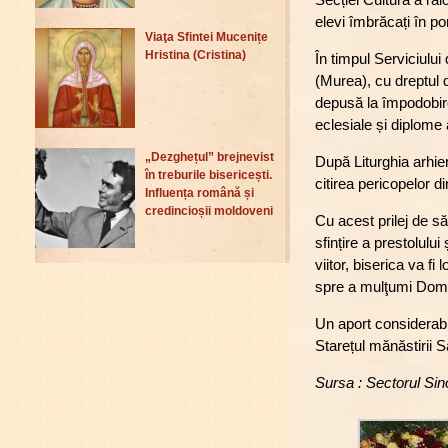
elevi îmbrăcați în po
Viaţa Sfintei Mucenițe
Hristina (Cristina)
În timpul Serviciului
(Murea), cu dreptul 
depusă la împodobirea
eclesiale și diplome 
„Dezghețul” brejnevist
După Liturghia arhier
în treburile bisericești.
citirea pericopelor 
Influența română și
credincioșii moldoveni
Cu acest prilej de să
sfințire a prestolului
viitor, biserica va f
spre a mulţumi Domnu
Un aport considerabi
Starețul mănăstirii S
Sursa : Sectorul Sin