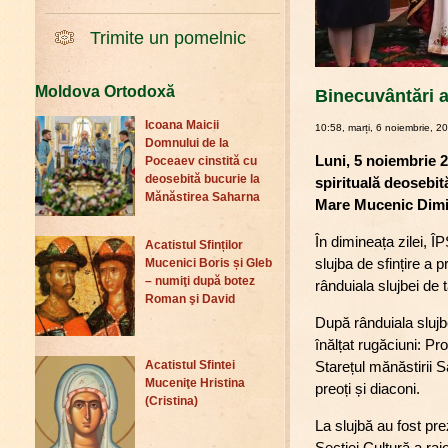
Trimite un pomelnic
Moldova Ortodoxă
Binecuvântări ar
Icoana Maicii
10:58, marți, 6 noiembrie, 2
Domnului de la
Luni, 5 noiembrie 
Poceaev cinstită cu
deosebită bucurie la
spirituală deosebită
Mănăstirea Saharna
Mare Mucenic Dimi
În dimineața zilei, Î
Acatistul Sfinților
slujba de sfințire a p
Mucenici Boris și Gleb
– numiţi după botez
rânduiala slujbei de 
Roman şi David
După rânduiala slujbe
înălțat rugăciuni: P
Starețul mănăstirii 
Acatistul Sfintei
Muceniţe Hristina
preoți și diaconi.
(Cristina)
La slujbă au fost p
Secției Cultură a r