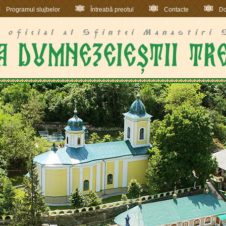
Programul slujbelor
Întreabă preotul
Contacte
Do