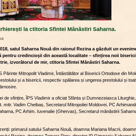
hierești la ctitoria Sfintei Mănăstiri Saharna.
018
2018, satul Saharna Nouă din raionul Rezina a găzduit un evenim
 pentru credincioșii din această localitate – sfințirea noii biseri
trie
, izvorâtorul de mir, ctitoria Sfintei Mănăstiri Saharna.
PS Părinte Mitropolit Vladimir, Întâistătător al Bisericii Ortodoxe din M
restolului și a bisericii, respectiv spălarea și ungerea prestolului și toa
târnosire.
i de sfințire, ÎPS Vladimir a oficiat Sfânta și Dumnezeiasca Liturghie,
rot. mitr. Vadim Cheibaș, Secretarul Mitropoliei Moldovei, PC Arhimandr
Saharna, PC Arhim. Iuvenalie (Ghervas), Secretarul mănăstirii Saharn
rezenți: primarul satului Saharna Nouă, doamna Mariana Macrii, doam
aionului Rezina, doamna Tamara Peru, director IP Gimnaziu Saharna No