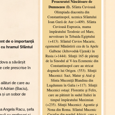
ent de o importanță
ci cu hramul Sfântul
oldova a săvârșit
te cele prescrise în
 alături de care au
it Adrian (Baciu),
a și un sobor de
na Angela Racu, șefa
uă cu profesori și