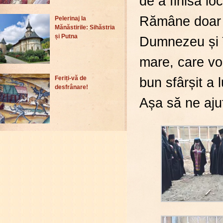
de a finisa lo
Rămâne doar 
Pelerinaj la
Mănăstirile: Sihăstria
și Putna
Dumnezeu și î
mare, care vo
bun sfârșit a 
Feriți-vă de
desfrânare!
Așa să ne aj