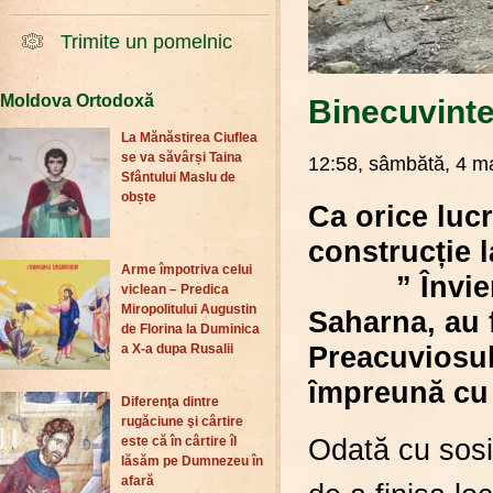
Trimite un pomelnic
Moldova Ortodoxă
Binecuvinte
La Mănăstirea Ciuflea
se va săvârși Taina
12:58, sâmbătă, 4 ma
Sfântului Maslu de
obște
Ca orice lucr
construc
Arme împotriva celui
” Învierea 
viclean – Predica
Miropolitului Augustin
Saharna, au 
de Florina la Duminica
Preacuviosul
a X-a dupa Rusalii
împreună cu c
Diferenţa dintre
rugăciune şi cârtire
Odată cu sosir
este că în cârtire îl
lăsăm pe Dumnezeu în
afară