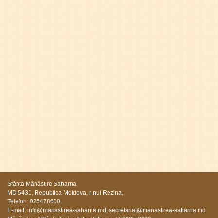
Sfânta Mănăstire Saharna
MD 5431, Republica Moldova, r-nul Rezina,
Telefon: 025478600
E-mail:
info@manastirea-saharna.md
,
secretariat@manastirea-saharna.md