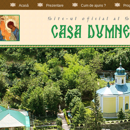
Acasă
Prezentare
Cum de ajuns ?
Prog