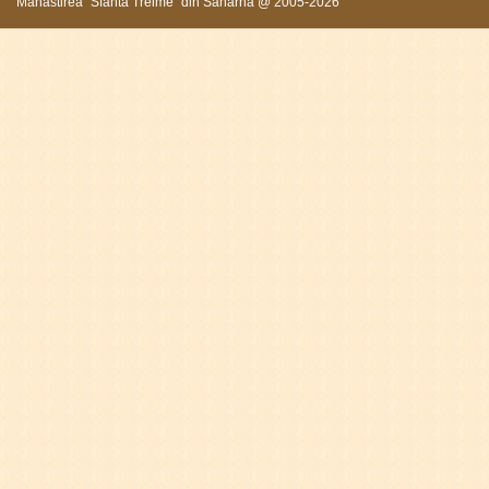
Mănăstirea "Sfânta Treime" din Saharna @ 2005-2026