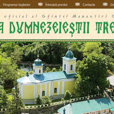
Programul slujbelor
Întreabă preotul
Contacte
Do