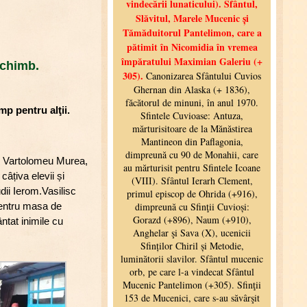
schimb.
mp pentru alţii.
m. Vartolomeu Murea,
âțiva elevii și
dii Ierom.Vasilisc
pentru masa de
ntat inimile cu