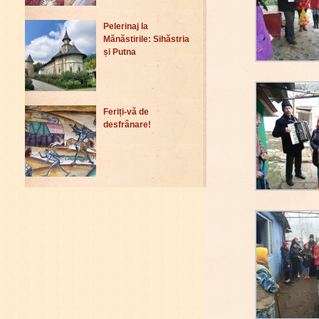
Pelerinaj la
Mănăstirile: Sihăstria
și Putna
Feriți-vă de
desfrânare!