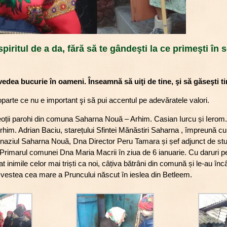
piritul de a da, fără să te gândeşti la ce primeşti în 
vedea bucurie în oameni. Înseamnă să uiţi de tine, şi să găseşti ti
arte ce nu e important şi să pui accentul pe adevăratele valori.
reoții parohi din comuna Saharna Nouă – Arhim. Casian Iurcu și Iero
him. Adrian Baciu, starețului Sfintei Mănăstiri Saharna , împreună cu c
mnaziul Saharna Nouă, Dna Director Peru Tamara și șef adjunct de stu
 Primarul comunei Dna Maria Macrii în ziua de 6 ianuarie. Cu daruri 
 inimile celor mai triști ca noi, câțiva bătrâni din comună și le-au încâ
vestea cea mare a Pruncului născut în ieslea din Betleem.