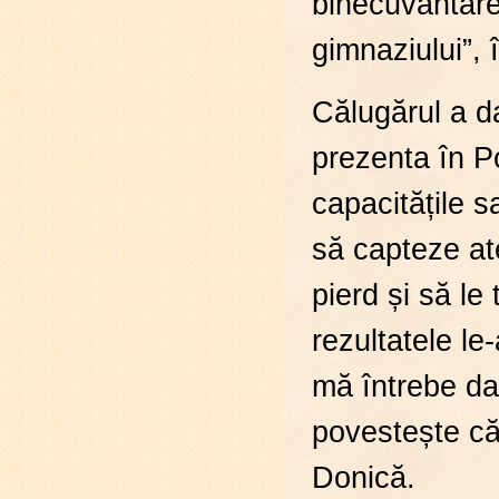
binecuvântare
gimnaziului”,
Călugărul a da
prezenta în Po
capacitățile 
să capteze ate
pierd și să le
rezultatele l
mă întrebe da
povestește că
Donică.