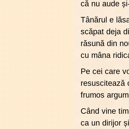
că nu aude și
Tânărul e lăs
scăpat deja d
răsună din no
cu mâna ridic
Pe cei care vo
resuscitează 
frumos argumen
Când vine timp
ca un dirijor 