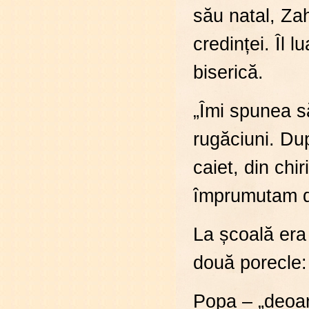
său natal, Zaho
credinței. Îl 
biserică.
„Îmi spunea s
rugăciuni. Dup
caiet, din chir
împrumutam d
La școală era
două porecle:
Popa – „deoar