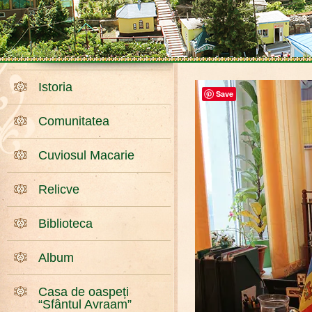
Istoria
Save
Comunitatea
Cuviosul Macarie
Relicve
Biblioteca
Album
Casa de oaspeți
“Sfântul Avraam”