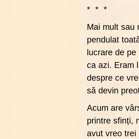
* * *
Mai mult sau m
pendulat toată
lucrare de pe 
ca azi. Eram 
despre ce vrei
să devin preot
Acum are vârst
printre sfinți,
avut vreo trei