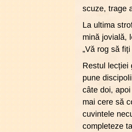
scuze, trage a
La ultima stro
mină jovială, 
„Vă rog să fiț
Restul lecției
pune discipoli
câte doi, apoi 
mai cere să co
cuvintele nec
completeze ta