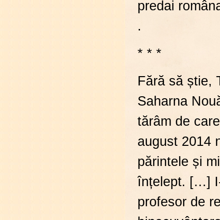
predai româna
.
* * *
Fără să știe,
Saharna Nouă,
tărâm de care 
august 2014 n
părintele și m
înțelept. […] 
profesor de re