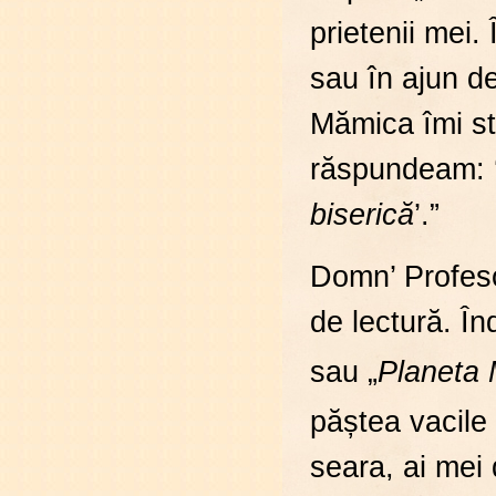
prietenii mei.
sau în ajun d
Mămica îmi str
răspundeam: 
biserică
’.”
Domn’ Profeso
de lectură. În
sau „
Planeta 
păștea vacile
seara, ai me