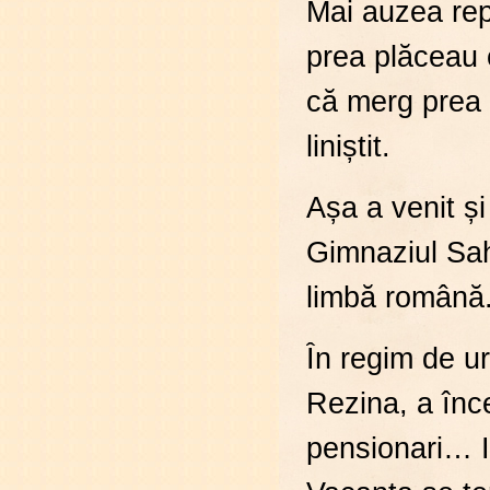
Mai auzea repr
prea plăceau 
că merg prea r
liniștit.
Așa a venit ș
Gimnaziul Sah
limbă română
În regim de ur
Rezina, a înc
pensionari… I