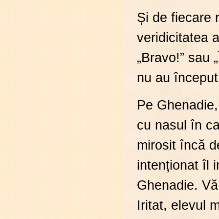
Și de fiecare 
veridicitatea 
„Bravo!” sau „
nu au început
Pe Ghenadie, u
cu nasul în car
mirosit încă 
intenționat îl 
Ghenadie. Vă 
Iritat, elevul