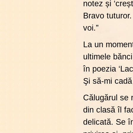
notez și ‘creș
Bravo tuturor.
voi.”
La un moment 
ultimele bănci
în poezia ‘Lac
Şi să-mi cadă 
Călugărul se r
din clasă îl f
delicată. Se î