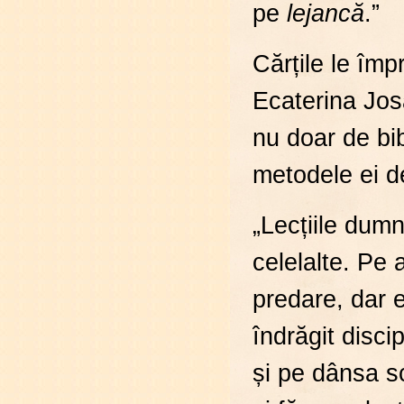
pe
lejancă
.”
Cărțile le îm
Ecaterina Jos
nu doar de bib
metodele ei d
„Lecțiile dumn
celelalte. Pe
predare, dar 
îndrăgit disc
și pe dânsa sc