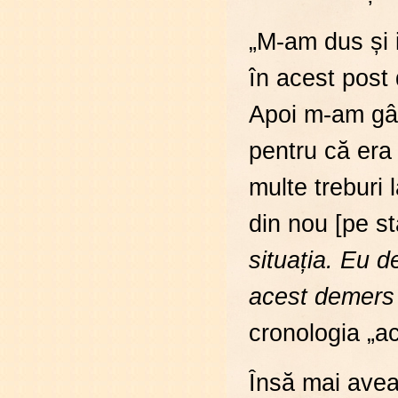
„M-am dus și 
în acest post 
Apoi m-am gân
pentru că era
multe treburi 
din nou [pe sta
situația. Eu d
acest demers 
cronologia „ach
Însă mai avea 