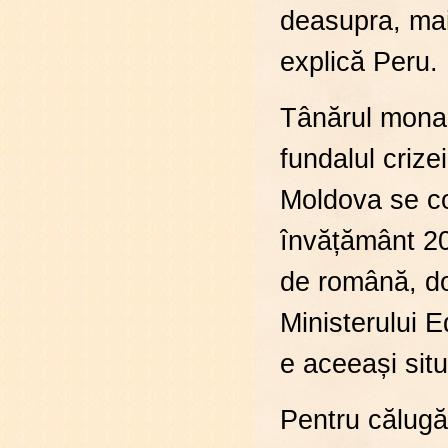
deasupra, mai 
explică Peru.
Tânărul monah
fundalul crize
Moldova se co
învățământ 20
de română, doa
Ministerului Ed
e aceeași situ
Pentru călugăr