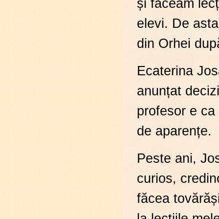
și făceam lecț
elevi. De ast
din Orhei dup
Ecaterina Jos
anunțat decizi
profesor e ca 
de aparențe.
Peste ani, Jos
curios, credi
făcea tovărăș
la lecțiile me