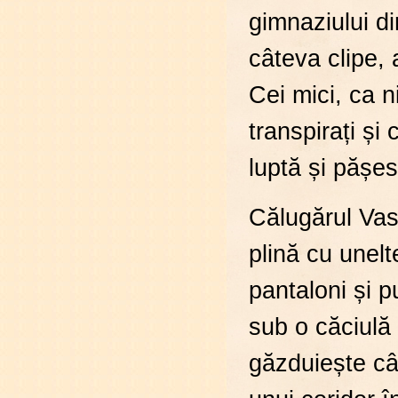
gimnaziului d
câteva clipe,
Cei mici, ca n
transpirați și 
luptă și pășes
Călugărul Vasi
plină cu unelt
pantaloni și p
sub o căciulă 
găzduiește cât