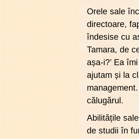
Orele sale înc
directoare, f
îndesise cu as
Tamara, de ce 
așa-i?’ Ea îm
ajutam și la c
management. S
călugărul.
Abilitățile sa
de studii în f