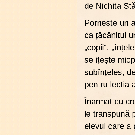
de Nichita St
Pornește un as
ca țăcănitul u
„copii”, „înțe
se ițește miop
subînțeles, de
pentru lecția 
Înarmat cu cr
le transpună p
elevul care a