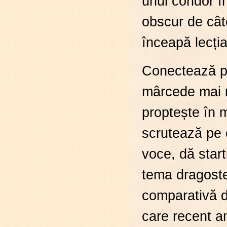
unui coridor î
obscur de câte
înceapă lecți
Conectează pr
mârcede mai m
proptește în m
scrutează pe 
voce, dă start
tema dragoste
comparativă d
care recent am