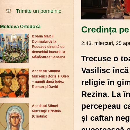
Trimite un pomelnic
Moldova Ortodoxă
Credința pen
Icoana Maicii
Domnului de la
2:43, miercuri, 25 apr
Poceaev cinstită cu
deosebită bucurie la
Trecuse o to
Mănăstirea Saharna
Vasilisc înc
Acatistul Sfinților
Mucenici Boris și Gleb
religie în g
– numiţi după botez
Roman şi David
Rezina. La în
percepeau ca
Acatistul Sfintei
Muceniţe Hristina
și caftan neg
(Cristina)
cucerească c