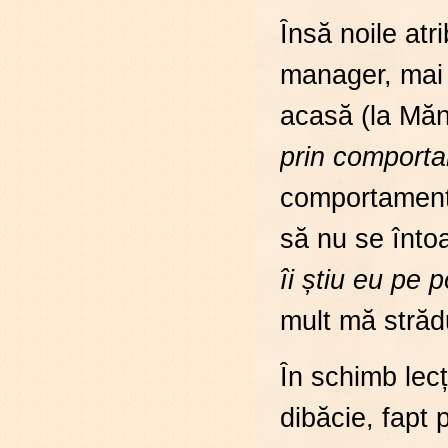
Însă noile atri
manager, mai r
acasă (la Mănă
prin comport
comportamentu
să nu se înto
îi știu eu pe p
mult mă strădu
În schimb lecț
dibăcie, fapt 