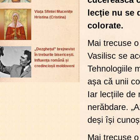
lecție nu se 
Viaţa Sfintei Mucenițe
Hristina (Cristina)
colorate.
Mai trecuse o
„Dezghețul” brejnevist
Vasilisc se a
în treburile bisericești.
Influența română și
Tehnologiile 
credincioșii moldoveni
așa că unii co
Iar lecțiile de
nerăbdare. „Az
deși își cunoș
Mai trecuse o