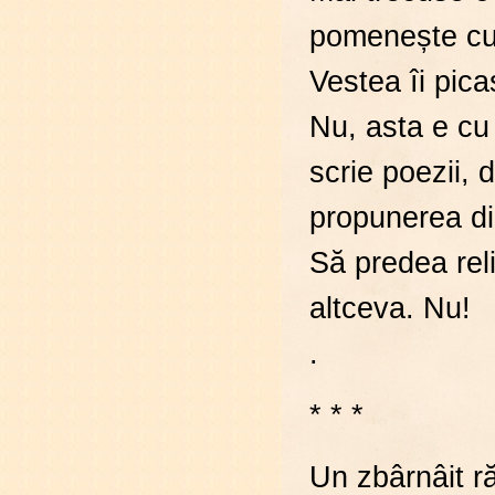
pomenește cu 
Vestea îi pic
Nu, asta e cu 
scrie poezii, 
propunerea dir
Să predea rel
altceva. Nu!
.
* * *
Un zbârnâit ră