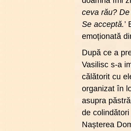
doamna îmi zi
ceva rău? De c
Se acceptă.
’
emoționată di
După ce a prel
Vasilisc s-a i
călătorit cu e
organizat în l
asupra păstrăr
de colindători
Nașterea Dom