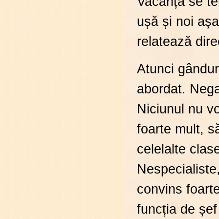
Vacanța se te
ușă și noi aș
relatează dire
Atunci gânduril
abordat. Negat
Niciunul nu v
foarte mult, s
celelalte cla
Nespecialiste
convins foarte
funcția de șef