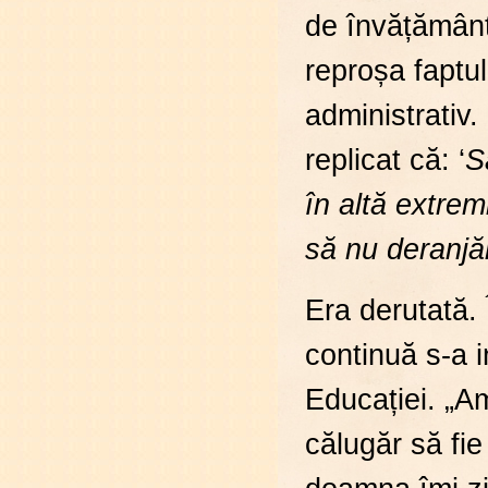
de învățământ
reproșa faptul
administrativ.
replicat că: ‘
S
în altă extrem
să nu deranjă
Era derutată. 
continuă s-a i
Educației. „A
călugăr să fie