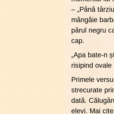
– „Până târziu
mângâie barba
părul negru ca
cap.
„Apa bate-n șt
risipind ovale 
Primele versu
strecurate pri
dată. Călugăru
elevi. Mai cit