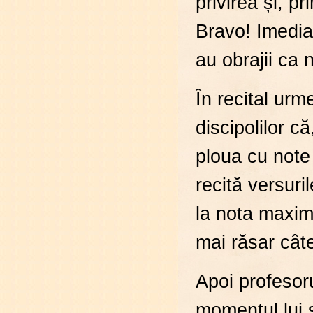
privirea și, p
Bravo! Imediat
au obrajii ca n
În recital urm
discipolilor că
ploua cu note
recită versuri
la nota maxim
mai răsar cât
Apoi profesoru
momentul lui 