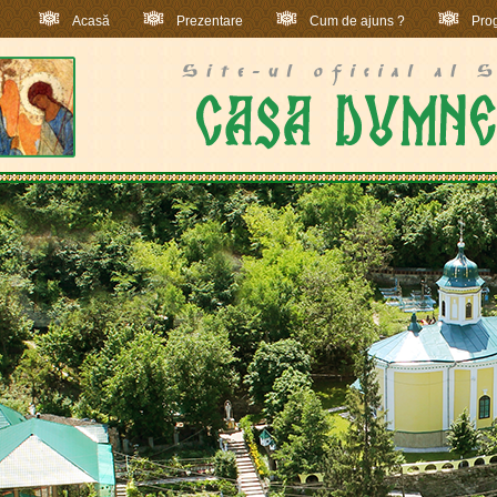
Acasă
Prezentare
Cum de ajuns ?
Prog