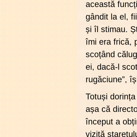
această funcț
gândit la el, 
și îl stimau. 
îmi era frică,
scoțând călug
ei, dacă-l sco
rugăciune”, îș
Totuși dorința
așa că direct
început a obți
vizită starețu