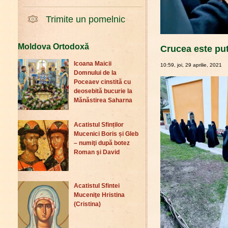
Trimite un pomelnic
Moldova Ortodoxă
Crucea este put
Icoana Maicii
10:59, joi, 29 aprilie, 2021
Domnului de la
Poceaev cinstită cu
deosebită bucurie la
Mănăstirea Saharna
Acatistul Sfinților
Mucenici Boris și Gleb
– numiţi după botez
Roman şi David
Acatistul Sfintei
Muceniţe Hristina
(Cristina)