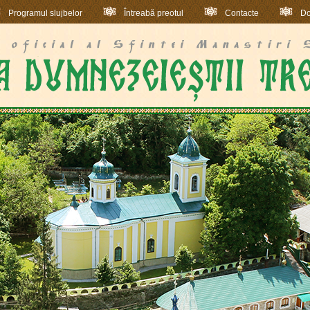
Programul slujbelor
Întreabă preotul
Contacte
Do