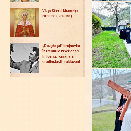
Viaţa Sfintei Mucenițe
Hristina (Cristina)
„Dezghețul” brejnevist
în treburile bisericești.
Influența română și
credincioșii moldoveni