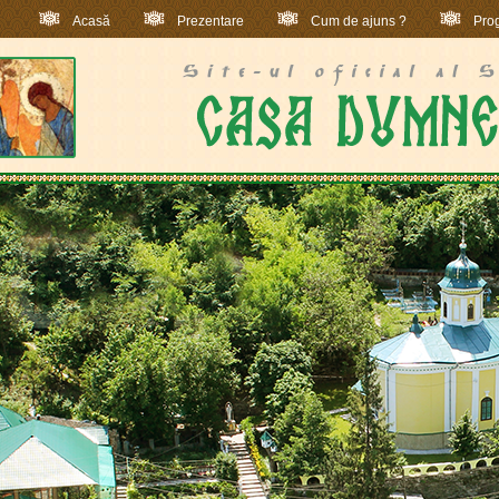
Acasă
Prezentare
Cum de ajuns ?
Prog