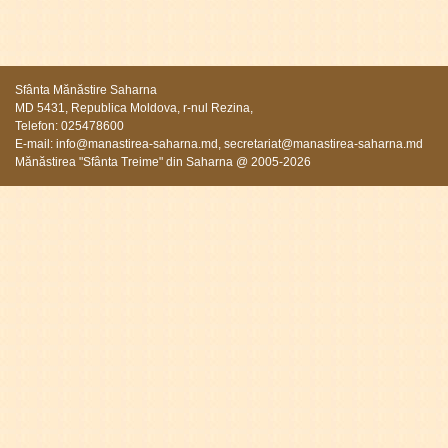
Sfânta Mănăstire Saharna
MD 5431, Republica Moldova, r-nul Rezina,
Telefon: 025478600
E-mail:
info@manastirea-saharna.md
,
secretariat@manastirea-saharna.md
Mănăstirea "Sfânta Treime" din Saharna @ 2005-2026