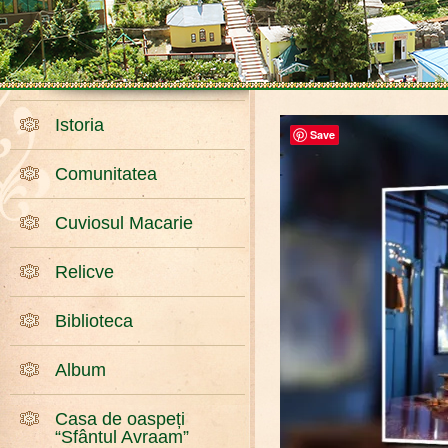
Istoria
Save
Comunitatea
Cuviosul Macarie
Relicve
Biblioteca
Album
Casa de oaspeți
“Sfântul Avraam”