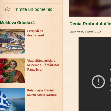
Trimite un pomelnic
Moldova Ortodoxă
Denia Prohodului î
Feriți-vă de
11:25, vineri, 6 aprilie, 2018
desfrânare!
Viața Sfântului Mare
Mucenic și Tămăduitor
Pantelimon
Pelerinaj la Sfântul
Munte Athos (Grecia)