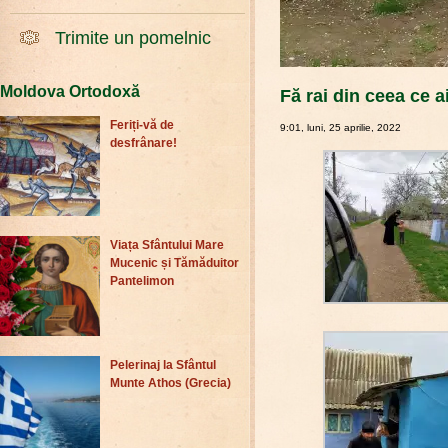
Trimite un pomelnic
Moldova Ortodoxă
Fă rai din ceea ce ai
Feriți-vă de
9:01, luni, 25 aprilie, 2022
desfrânare!
Viața Sfântului Mare
Mucenic și Tămăduitor
Pantelimon
Pelerinaj la Sfântul
Munte Athos (Grecia)