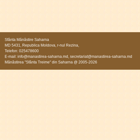
Sfânta Mănăstire Saharna
MD 5431, Republica Moldova, r-nul Rezina,
Telefon: 025478600
E-mail:
info@manastirea-saharna.md
,
secretariat@manastirea-saharna.md
Mănăstirea "Sfânta Treime" din Saharna @ 2005-2026