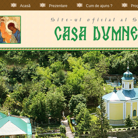
Acasă
Prezentare
Cum de ajuns ?
Prog