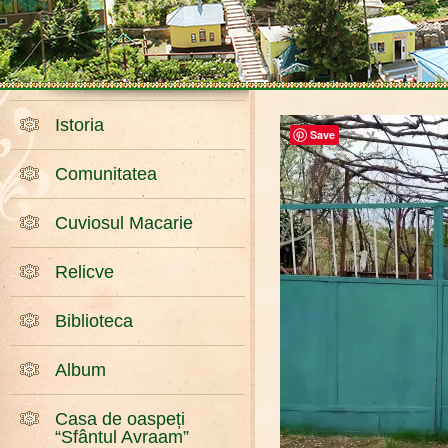
Istoria
Save
Comunitatea
Cuviosul Macarie
Relicve
Biblioteca
Album
Casa de oaspeți
“Sfântul Avraam”