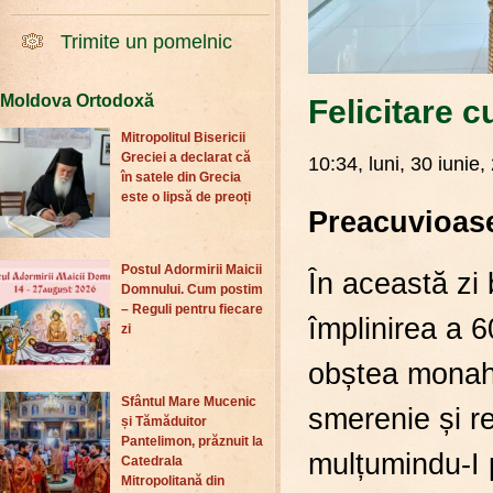
Trimite un pomelnic
Moldova Ortodoxă
Felicitare c
Mitropolitul Bisericii
Greciei a declarat că
10:34, luni, 30 iunie,
în satele din Grecia
este o lipsă de preoți
Preacuvioase
Postul Adormirii Maicii
În această zi
Domnului. Cum postim
– Reguli pentru fiecare
împlinirea a 6
zi
obștea monaha
Sfântul Mare Mucenic
smerenie și r
și Tămăduitor
Pantelimon, prăznuit la
mulțumindu-I p
Catedrala
Mitropolitană din