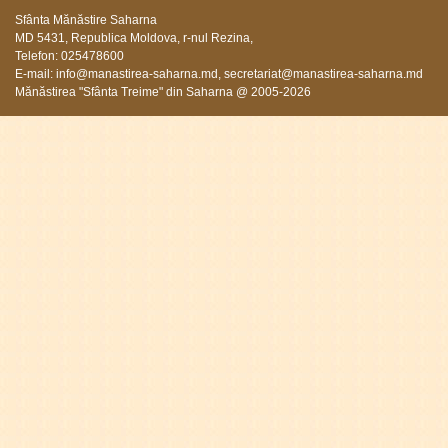
Sfânta Mănăstire Saharna
MD 5431, Republica Moldova, r-nul Rezina,
Telefon: 025478600
E-mail:
info@manastirea-saharna.md
,
secretariat@manastirea-saharna.md
Mănăstirea "Sfânta Treime" din Saharna @ 2005-2026