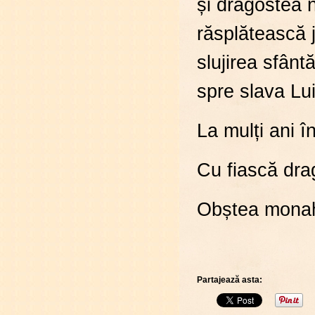
și dragostea 
răsplătească j
slujirea sfânt
spre slava Lui 
La mulți ani în
Cu fiască dra
Obștea monaha
Partajează asta: