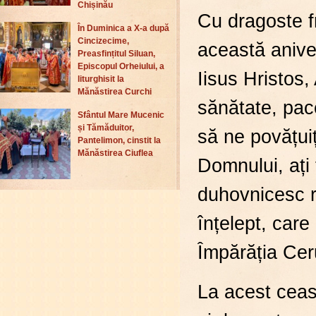
Chișinău
Cu dragoste fr
În Duminica a X-a după
Cincizecime,
această aniv
Preasfințitul Siluan,
Episcopul Orheiului, a
Iisus Hristos,
liturghisit la
Mănăstirea Curchi
sănătate, pac
Sfântul Mare Mucenic
și Tămăduitor,
să ne povățuiț
Pantelimon, cinstit la
Mănăstirea Ciuflea
Domnului, ați 
duhovnicesc r
înțelept, care
Împărăția Ceru
La acest ceas