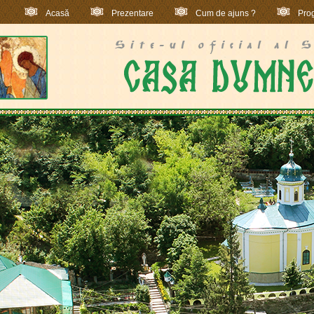
Acasă
Prezentare
Cum de ajuns ?
Prog