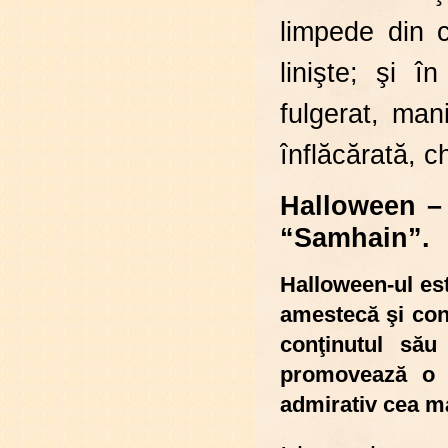
limpede din 
linişte; şi 
fulgerat, man
înflăcărată, c
Halloween – 
“Samhain”.
Halloween-ul es
amestecă şi conf
conţinutul său 
promovează o c
admirativ cea m