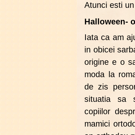
Atunci esti un
Halloween- o
Iata ca am aj
in obicei sarba
origine e o s
moda la roma
de zis perso
situatia sa
copiilor des
mamici ortod