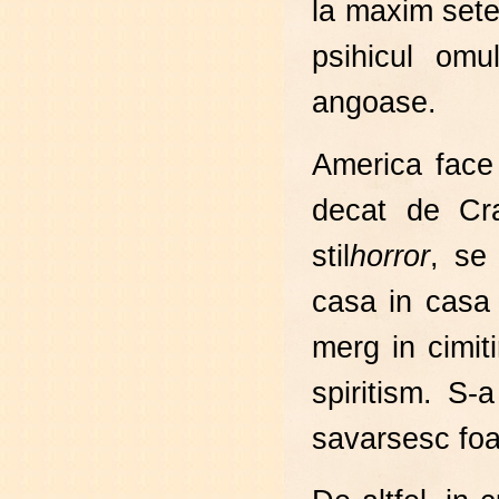
la maxim sete
psihicul omu
angoase.
America face 
decat de Cr
stil
horror
, s
casa in casa p
merg in cimit
spiritism. S-
savarsesc foar