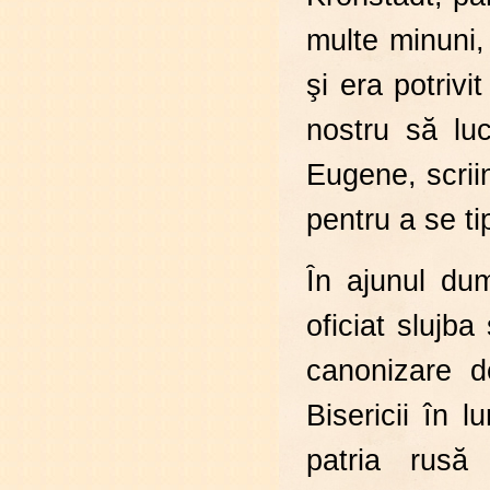
multe minuni,
şi era potrivi
nostru să luc
Eugene, scrii
pentru a se ti
În ajunul dum
oficiat slujb
canonizare d
Bisericii în 
patria rusă