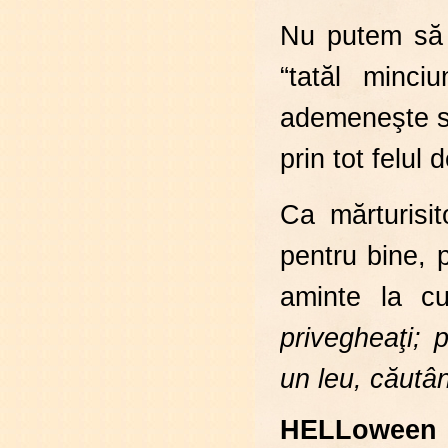
Nu putem să 
“tatăl minci
ademeneşte su
prin tot felul 
Ca mărturisit
pentru bine, 
aminte la cu
privegheaţi; 
un leu, căutâ
HELLoween