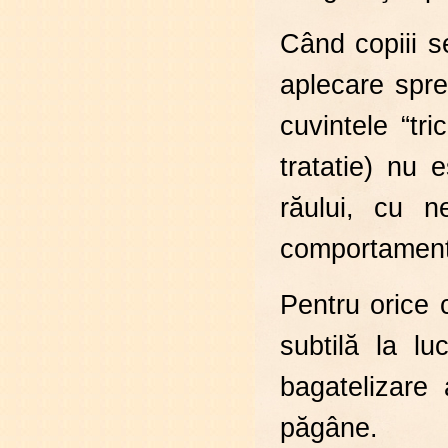
Când copiii s
aplecare spre 
cuvintele “tr
tratatie) nu 
răului, cu n
comportament
Pentru orice 
subtilă la l
bagatelizare 
păgâne.