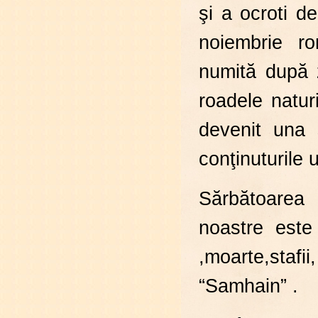
şi a ocroti de
noiembrie r
numită după z
roadele natur
devenit una s
conţinuturile 
Sărbătoarea 
noastre este
,moarte,stafii,
“Samhain” .