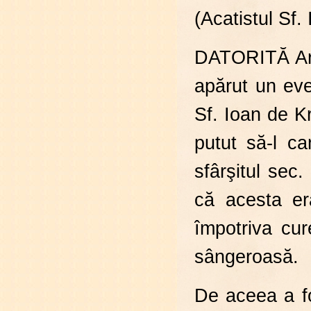
(Acatistul Sf
DATORITĂ Arhi
apărut un ev
Sf. Ioan de K
putut să-l c
sfârşitul sec.
că acesta er
împotriva cure
sângeroasă.
De aceea a fo