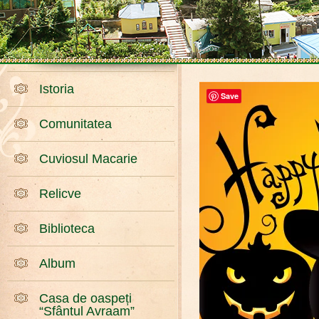
Istoria
Save
Comunitatea
Cuviosul Macarie
Relicve
Biblioteca
Album
Casa de oaspeți
“Sfântul Avraam”