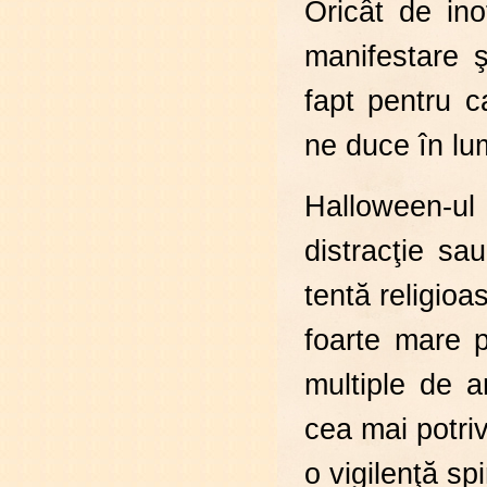
Oricât de in
manifestare ş
fapt pentru c
ne duce în lum
Halloween-ul
distracţie s
tentă religioa
foarte mare 
multiple de a
cea mai potriv
o vigilenţă sp