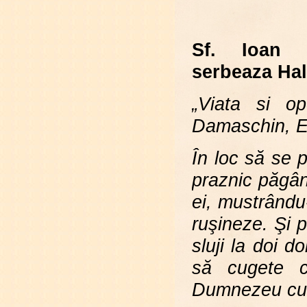
Sf. Ioan 
serbeaza Ha
„Viata si op
Damaschin, E
În loc să se 
praznic păgân
ei, mustrându-
ruşineze. Şi p
sluji la doi 
să cugete c
Dumnezeu cu e