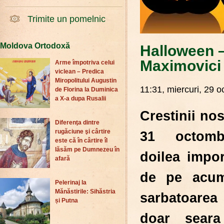
Trimite un pomelnic
Moldova Ortodoxă
Halloween –
Maximovici 
Arme împotriva celui
viclean – Predica
Miropolitului Augustin
11:31, miercuri, 29 
de Florina la Duminica
a X-a dupa Rusalii
Crestinii no
Diferenţa dintre
rugăciune şi cârtire
31 octomb
este că în cârtire îl
lăsăm pe Dumnezeu în
doilea impor
afară
de pe ac
Pelerinaj la
Mănăstirile: Sihăstria
sarbatoarea
și Putna
doar seara