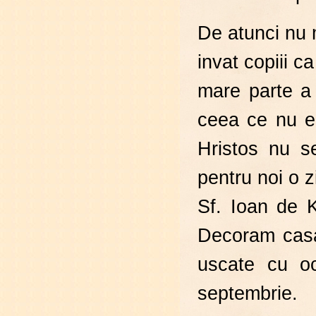
De atunci nu 
invat copiii 
mare parte a 
ceea ce nu e 
Hristos nu s
pentru noi o 
Sf. Ioan de K
Decoram casa 
uscate cu oc
septembrie.