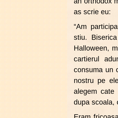
an orthodox 
as scrie eu:
“Am particip
stiu. Biseri
Halloween, m
cartierul ad
consuma un c
nostru pe el
alegem cate 
dupa scoala,
Eram fricoasa