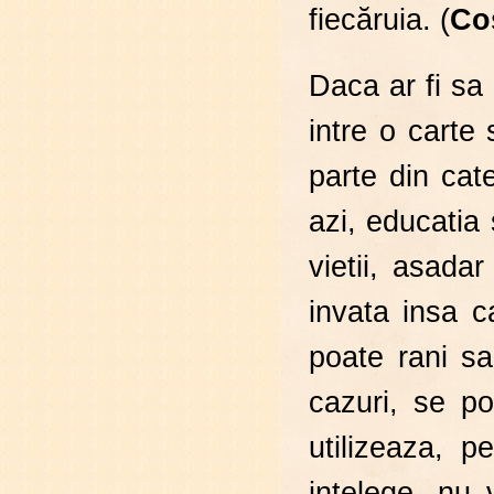
fiecăruia. (
Co
Daca ar fi sa 
intre o carte
parte din cat
azi, educatia 
vietii, asadar
invata insa 
poate rani s
cazuri, se p
utilizeaza, p
intelege, nu v