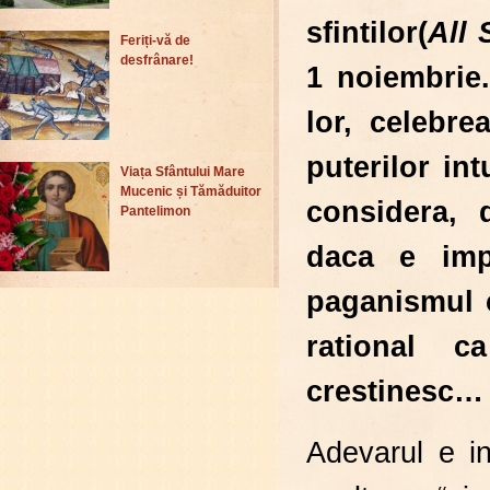
sfintilor(
All 
Feriți-vă de
desfrânare!
1 noiembrie.
lor, celebre
puterilor in
Viața Sfântului Mare
Mucenic și Tămăduitor
considera, 
Pantelimon
daca e impo
paganismul c
rational 
crestinesc…
Adevarul e i