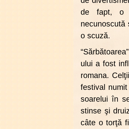
de divertisme
de fapt, o 
necunoscută ş
o scuză.
“Sărbătoarea”
ului a fost inf
romana. Celţi
festival numi
soarelui în s
stinse şi drui
câte o torţă f