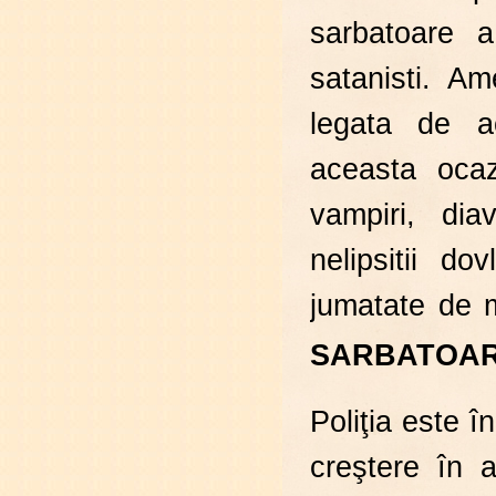
sarbatoare a s
satanisti. Am
legata de a
aceasta ocaz
vampiri, dia
nelipsitii d
jumatate de m
SARBATOAR
Poliţia este î
creştere în 