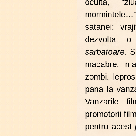
oculta, “z
mormintele…”.
satanei: vraj
dezvoltat o
sarbatoare.
S
macabre: mas
zombi, leprosi
pana la vanza
Vanzarile fi
promotorii fil
pentru acest