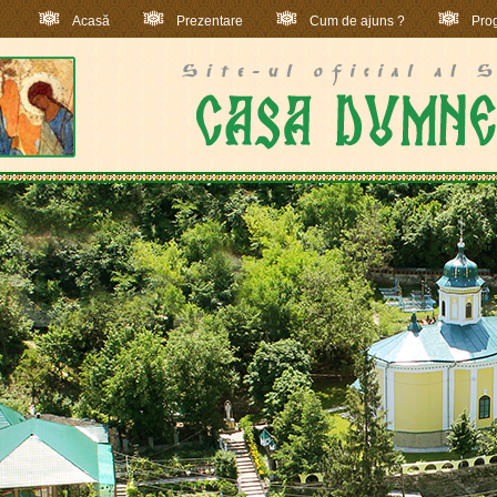
Acasă
Prezentare
Cum de ajuns ?
Prog