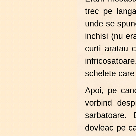
trec pe lang
unde se spune
inchisi (nu e
curti aratau 
infricosatoar
schelete care 
Apoi, pe can
vorbind desp
sarbatoare. 
dovleac pe ca