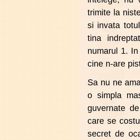
trimite la nis
si invata totu
tina indrept
numarul 1. In
cine n-are pis
Sa nu ne amag
o simpla mas
guvernate de 
care se costu
secret de oc