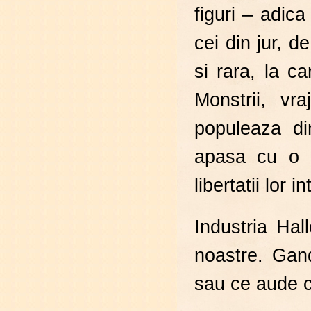
figuri – adic
cei din jur, d
si rara, la c
Monstrii, vra
populeaza di
apasa cu o p
libertatii lor i
Industria Hal
noastre. Gan
sau ce aude c