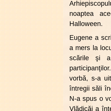
Arhiepiscopulu
noaptea ace
Halloween.
Eugene a scri
a mers la loc
scările şi 
participanţilo
vorbă, s-a ui
întregii săli 
N-a spus o vo
Vlădicăi a în