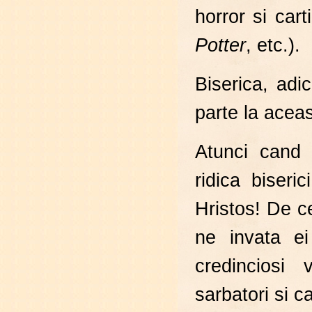
horror si cart
Potter
, etc.).
Biserica, adi
parte la aceas
Atunci cand 
ridica biseri
Hristos! De c
ne invata e
credinciosi 
sarbatori si ca