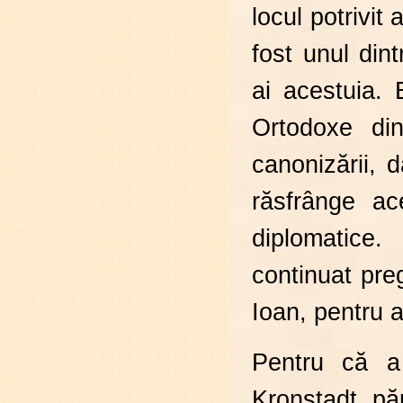
locul potrivit 
fost unul dint
ai acestuia. E
Ortodoxe din
canonizării, d
răsfrânge ace
diplomatice.
continuat preg
Ioan, pentru 
Pentru că a
Kronstadt, păr