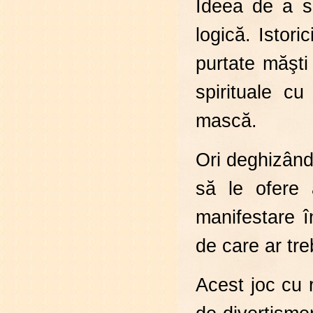
Ideea de a s
logică. Istori
purtate măşti 
spirituale cu
mască.
Ori deghizând
să le ofere 
manifestare î
de care ar tre
Acest joc cu 