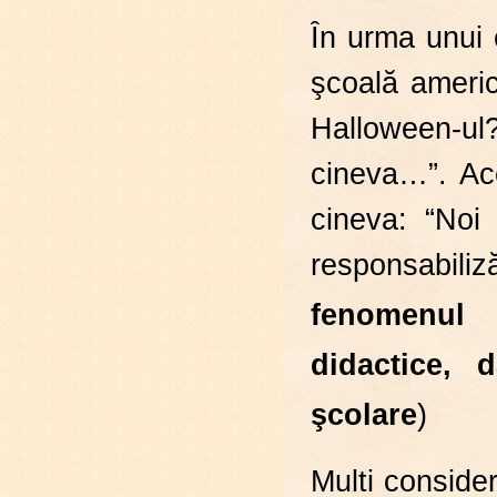
În urma unui 
şcoală americ
Halloween-ul
cineva…”. Ace
cineva: “Noi
responsabil
fenomenul 
didactice, d
şcolare
)
Multi conside