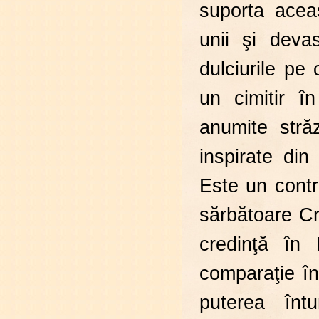
suporta acea
unii şi devas
dulciurile pe
un cimitir î
anumite stră
inspirate di
Este un contr
sărbătoare C
credinţă în
comparaţie î
puterea înt