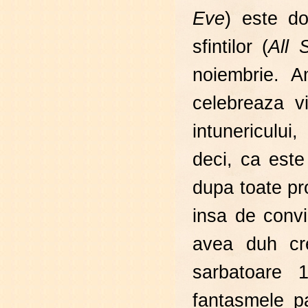
Eve
) este do
sfintilor (
All 
noiembrie. A
celebreaza vi
intunericulu
deci, ca este
dupa toate pro
insa de conv
avea duh cr
sarbatoare 
fantasmele p