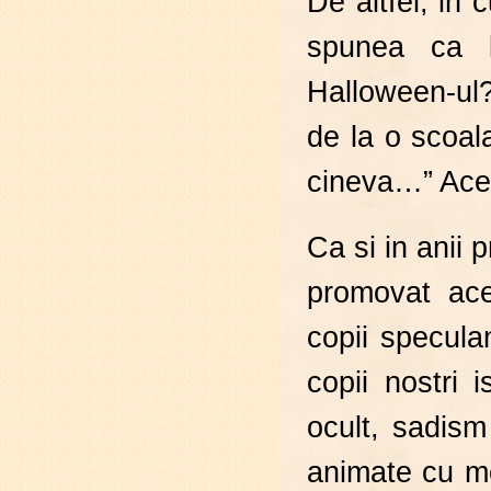
De altfel, in
spunea ca l
Halloween-ul?
de la o scoa
cineva…” Aces
Ca si in anii 
promovat ace
copii specul
copii nostri 
ocult, sadism
animate cu mon