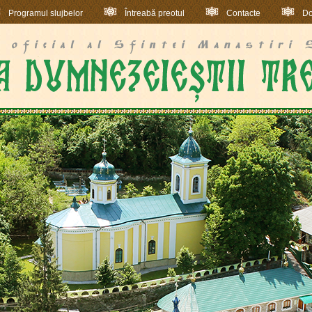
Programul slujbelor
Întreabă preotul
Contacte
Do