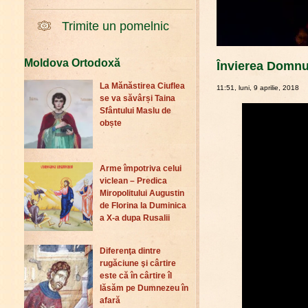
Trimite un pomelnic
Moldova Ortodoxă
Învierea Domnul
La Mănăstirea Ciuflea
11:51, luni, 9 aprilie, 2018
se va săvârși Taina
Sfântului Maslu de
obște
Arme împotriva celui
viclean – Predica
Miropolitului Augustin
de Florina la Duminica
a X-a dupa Rusalii
Diferenţa dintre
rugăciune şi cârtire
este că în cârtire îl
lăsăm pe Dumnezeu în
afară