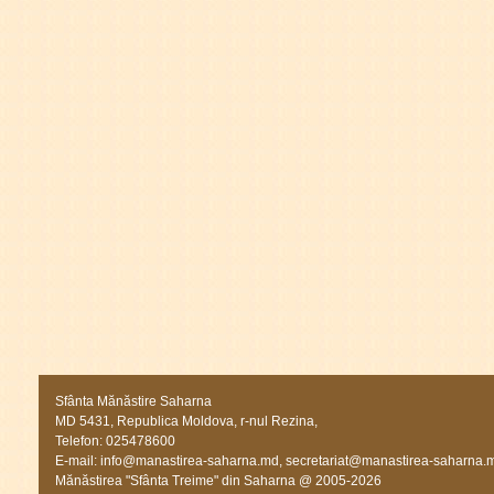
Sfânta Mănăstire Saharna
MD 5431, Republica Moldova, r-nul Rezina,
Telefon: 025478600
E-mail:
info@manastirea-saharna.md
,
secretariat@manastirea-saharna.
Mănăstirea "Sfânta Treime" din Saharna @ 2005-2026