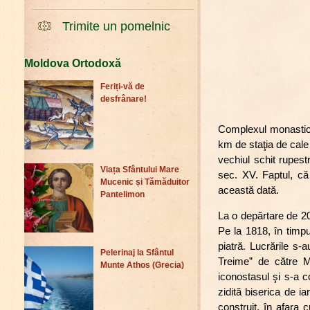
Trimite un pomelnic
Moldova Ortodoxă
Feriți-vă de
desfrânare!
Complexul monastic S
km de staţia de cale f
vechiul schit rupest
Viața Sfântului Mare
sec. XV. Faptul, că 
Mucenic și Tămăduitor
această dată.
Pantelimon
La o depărtare de 20
Pe la 1818, în timpu
piatră. Lucrările s-
Pelerinaj la Sfântul
Treime” de către Mi
Munte Athos (Grecia)
iconostasul şi s-a c
zidită biserica de i
construit, în afara