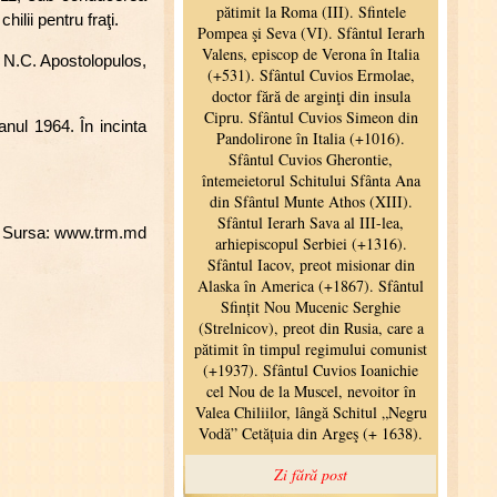
ilii pentru fraţi.
l N.C. Apostolopulos,
anul 1964. În incinta
Sursa: www.trm.md