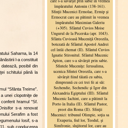
atului Saharna, la 14
ăstirii l-a constituit
datează, posibil din
ei schitului până la
mul “Sfânta Treime”.
 a unei clopotniţe de
 conferit hramul “Sf.
nisifor s-a renovat
enului Serafim a fost
egumenului Iosif, s-a
1911, sub conducerea