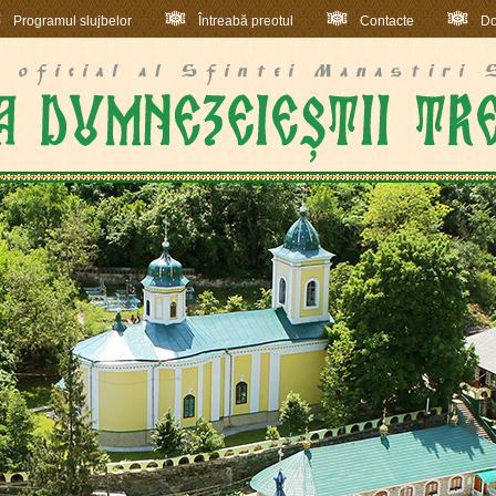
Programul slujbelor
Întreabă preotul
Contacte
Do