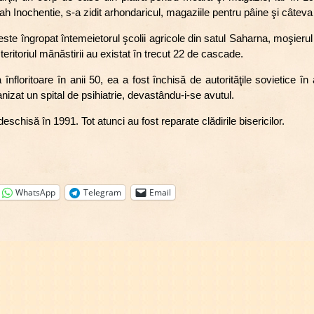
Inochentie, s-a zidit arhondaricul, magaziile pentru pâine şi câteva ch
 este îngropat întemeietorul şcolii agricole din satul Saharna, moşieru
eritoriul mănăstirii au existat în trecut 22 de cascade.
nfloritoare în anii 50, ea a fost închisă de autorităţile sovietice în 
anizat un spital de psihiatrie, devastându-i-se avutul.
eschisă în 1991. Tot atunci au fost reparate clădirile bisericilor.
WhatsApp
Telegram
Email