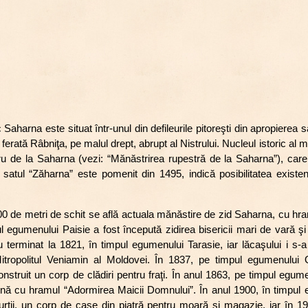
aharna este situat într-unul din defileurile pitoreşti din apropierea s
erată Râbniţa, pe malul drept, abrupt al Nistrului. Nucleul istoric al măn
ru de la Saharna (vezi: “Mănăstrirea rupestră de la Saharna”), care 
satul “Zăharna” este pomenit din 1495, indică posibilitatea existenţ
0 de metri de schit se află actuala mănăstire de zid Saharna, cu hra
l egumenului Paisie a fost începută zidirea bisericii mari de vară şi
au terminat la 1821, în timpul egumenului Tarasie, iar lăcaşului i s-a
tropolitul Veniamin al Moldovei. În 1837, pe timpul egumenului O
onstruit un corp de clădiri pentru fraţi. În anul 1863, pe timpul egum
arnă cu hramul “Adormirea Maicii Domnului”. În anul 1900, în timpul 
 curţii, un corp de case din piatră pentru moară şi magazie, iar în 