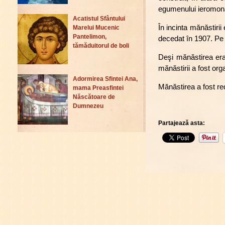
egumenului ieromonah 
Acatistul Sfântului
În incinta mănăstirii
Marelui Mucenic
Pantelimon,
decedat în 1907. Pe t
tămăduitorul de boli
Deşi mănăstirea era î
mănăstirii a fost org
Adormirea Sfintei Ana,
Mănăstirea a fost red
mama Preasfintei
Născătoare de
Dumnezeu
Partajează asta: