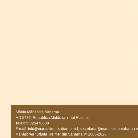
Sfânta Mănăstire Saharna
MD 5431, Republica Moldova, r-nul Rezina,
Telefon: 025478600
E-mail:
info@manastirea-saharna.md
,
secretariat@manastirea-saharna.
Mănăstirea "Sfânta Treime" din Saharna @ 2005-2026