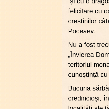
și cu o drago
felicitare cu 
creștinilor câ
Poceaev.
Nu a fost tre
„Învierea Dom
teritoriul mon
cunoștință cu 
Bucuria sărbăt
credincioși, în
localități ale 