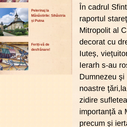
În cadrul Sfint
Pelerinaj la
Mănăstirile: Sihăstria
raportul stare
și Putna
Mitropolit al C
decorat cu dr
Feriți-vă de
desfrânare!
Iuteș, viețuito
Ierarh s-au ro
Dumnezeu şi a
noastre ţări,l
zidire suflete
importanță a M
precum și ier