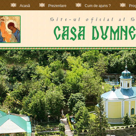
Acasă
Prezentare
Cum de ajuns ?
Prog