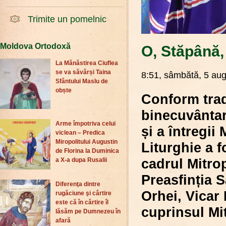
Trimite un pomelnic
Moldova Ortodoxă
O, Stăpână, 
La Mănăstirea Ciuflea
se va săvârși Taina
8:51, sâmbătă, 5 aug
Sfântului Maslu de
obște
Conform tradi
binecuvântar
Arme împotriva celui
și a întregi
viclean – Predica
Miropolitului Augustin
Liturghie a f
de Florina la Duminica
cadrul Mitrop
a X-a dupa Rusalii
Preasfinția S
Diferenţa dintre
Orhei, Vicar 
rugăciune şi cârtire
este că în cârtire îl
cuprinsul Mit
lăsăm pe Dumnezeu în
afară