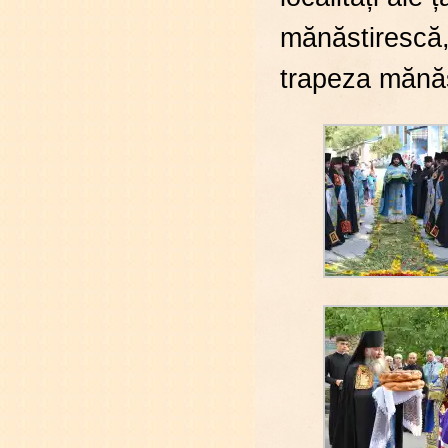
mănăstirescă, 
trapeza mănăst