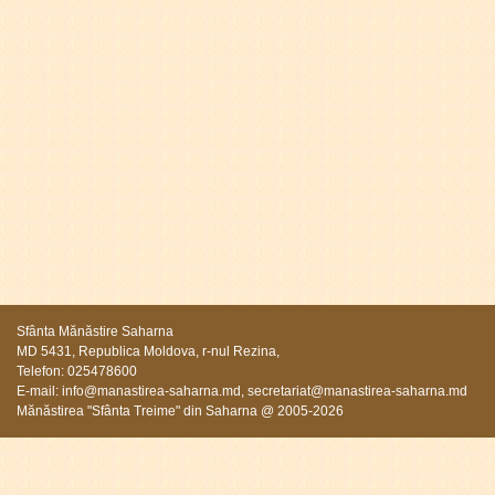
Sfânta Mănăstire Saharna
MD 5431, Republica Moldova, r-nul Rezina,
Telefon: 025478600
E-mail:
info@manastirea-saharna.md
,
secretariat@manastirea-saharna.md
Mănăstirea "Sfânta Treime" din Saharna @ 2005-2026