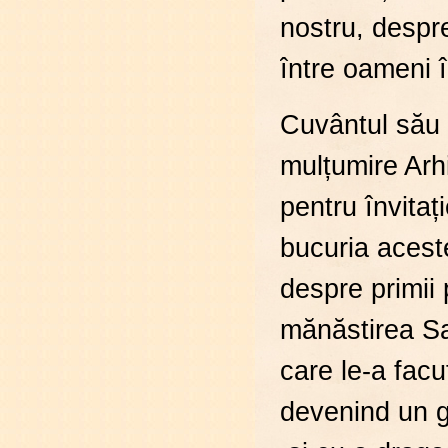
nostru, despr
între oameni î
Cuvântul său P
mulțumire Arhi
pentru învita
bucuria acest
despre primii 
mănăstirea Sa
care le-a facu
devenind un g