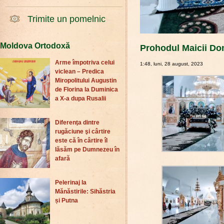
Trimite un pomelnic
Moldova Ortodoxă
Prohodul Maicii Domn
Arme împotriva celui
1:48, luni, 28 august, 2023
viclean – Predica
Miropolitului Augustin
de Florina la Duminica
a X-a dupa Rusalii
Diferenţa dintre
rugăciune şi cârtire
este că în cârtire îl
lăsăm pe Dumnezeu în
afară
Pelerinaj la
Mănăstirile: Sihăstria
și Putna