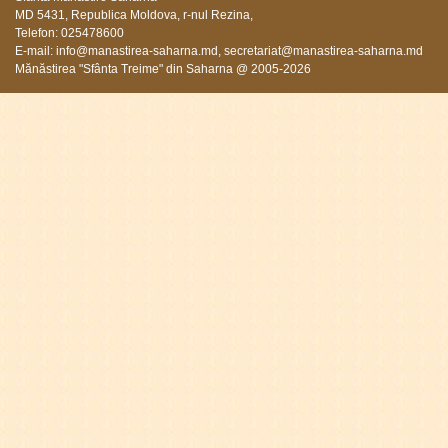
MD 5431, Republica Moldova, r-nul Rezina,
Telefon: 025478600
E-mail:
info@manastirea-saharna.md
,
secretariat@manastirea-saharna.md
Mănăstirea "Sfânta Treime" din Saharna @ 2005-2026