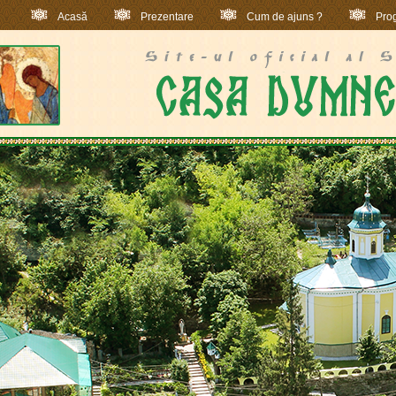
Acasă
Prezentare
Cum de ajuns ?
Prog