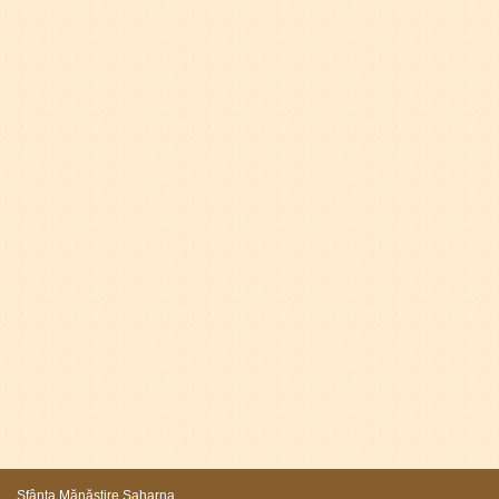
Sfânta Mănăstire Saharna