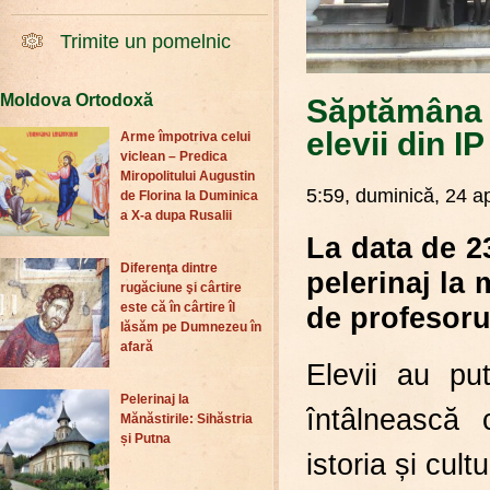
Trimite un pomelnic
Moldova Ortodoxă
Săptămâna T
elevii din 
Arme împotriva celui
viclean – Predica
Miropolitului Augustin
5:59, duminică, 24 ap
de Florina la Duminica
a X-a dupa Rusalii
La data de 2
Diferenţa dintre
pelerinaj la 
rugăciune şi cârtire
este că în cârtire îl
de profesoru
lăsăm pe Dumnezeu în
afară
Elevii au pu
Pelerinaj la
întâlnească
Mănăstirile: Sihăstria
și Putna
istoria și cul