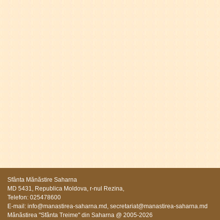
Sfânta Mănăstire Saharna
MD 5431, Republica Moldova, r-nul Rezina,
Telefon: 025478600
E-mail:
info@manastirea-saharna.md
,
secretariat@manastirea-saharna.md
Mănăstirea "Sfânta Treime" din Saharna @ 2005-2026