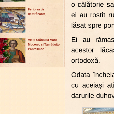
o călătorie s
Feriți-vă de
ei au rostit 
desfrânare!
lăsat spre po
Ei au rămas
Viața Sfântului Mare
Mucenic și Tămăduitor
acestor lăca
Pantelimon
ortodoxă.
Odata încheiat
cu aceiași at
darurile duhov