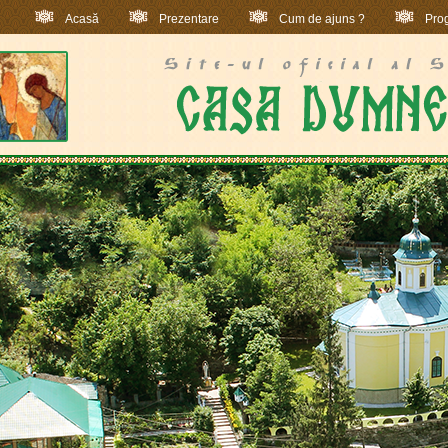
Acasă
Prezentare
Cum de ajuns ?
Prog