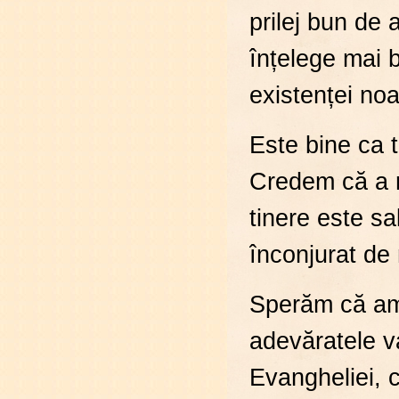
prilej bun de 
înțelege mai b
existenței noa
Este bine ca tin
Credem că a r
tinere este sa
înconjurat de 
Sperăm că am r
adevăratele va
Evangheliei, c