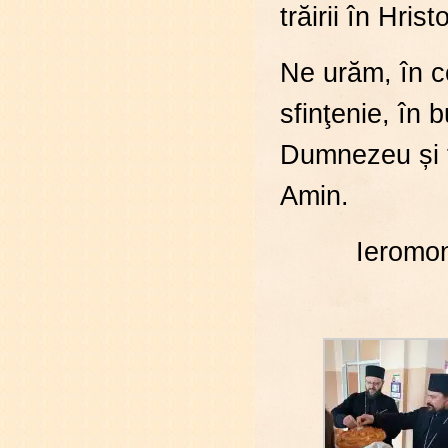
trăirii în Hrist
Ne urăm, în co
sfinţenie, în 
Dumnezeu și f
Amin.
Ieromon