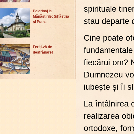
spirituale tine
Pelerinaj la
Mănăstirile: Sihăstria
stau departe d
și Putna
Cine poate ofe
Feriți-vă de
fundamentale a
desfrânare!
fiecărui om?
Dumnezeu vorb
iubește și îi sl
La întâlnirea 
realizarea ob
ortodoxe, form