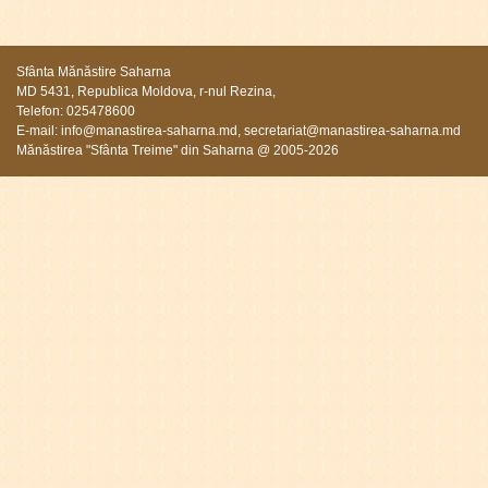
Sfânta Mănăstire Saharna
MD 5431, Republica Moldova, r-nul Rezina,
Telefon: 025478600
E-mail:
info@manastirea-saharna.md
,
secretariat@manastirea-saharna.md
Mănăstirea "Sfânta Treime" din Saharna @ 2005-2026