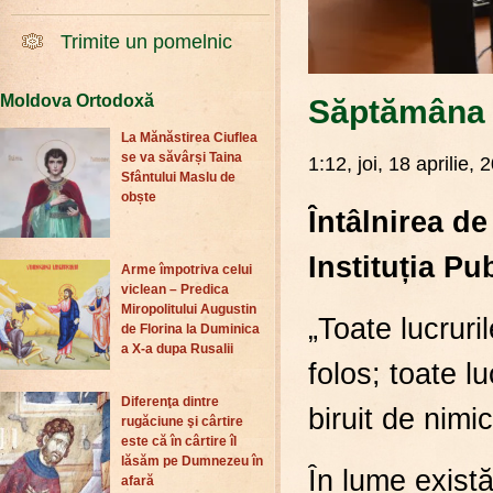
Trimite un pomelnic
Moldova Ortodoxă
Săptămâna T
La Mănăstirea Ciuflea
se va săvârși Taina
1:12, joi, 18 aprilie, 
Sfântului Maslu de
obște
Întâlnirea de
Instituția P
Arme împotriva celui
viclean – Predica
Miropolitului Augustin
„Toate lucruri
de Florina la Duminica
a X-a dupa Rusalii
folos; toate l
Diferenţa dintre
biruit de nimi
rugăciune şi cârtire
este că în cârtire îl
lăsăm pe Dumnezeu în
În lume există 
afară