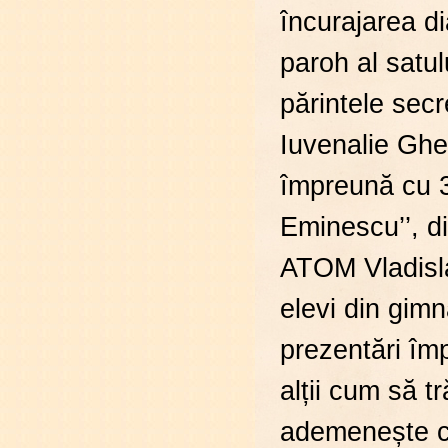
încurajarea dia
paroh al satu
părintele secr
Iuvenalie Gher
împreună cu 3 
Eminescu’’, di
ATOM Vladisla
elevi din gimn
prezentări împ
alții cum să 
ademenește cu 