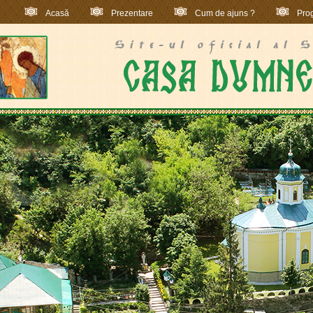
Acasă
Prezentare
Cum de ajuns ?
Prog