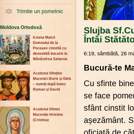
Trimite un pomelnic
Moldova Ortodoxă
Slujba Sf.C
Întâi Stătăt
Icoana Maicii
Domnului de la
Poceaev cinstită cu
6:19, sâmbătă, 26 m
deosebită bucurie la
Mănăstirea Saharna
Bucură-te Mac
Acatistul Sfinților
Mucenici Boris și Gleb
Cu sfinte bine
– numiţi după botez
Roman şi David
se face pomen
sfânt cinstit l
Acatistul Sfintei
Muceniţe Hristina
așezământ. Slu
(Cristina)
oficiată de că