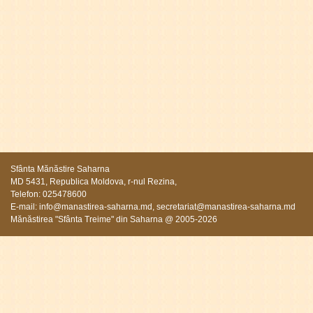
Sfânta Mănăstire Saharna
MD 5431, Republica Moldova, r-nul Rezina,
Telefon: 025478600
E-mail:
info@manastirea-saharna.md
,
secretariat@manastirea-saharna.md
Mănăstirea "Sfânta Treime" din Saharna @ 2005-2026