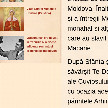
Moldova, Înalt
Viaţa Sfintei Mucenițe
Hristina (Cristina)
și a întregii 
monahal și alți
care au slăvit
„Dezghețul” brejnevist
în treburile bisericești.
Macarie.
Influența română și
credincioșii moldoveni
După Sfânta ș
săvârșit Te-D
ale Cuviosului
cu ocazia ace
părintele Arhi