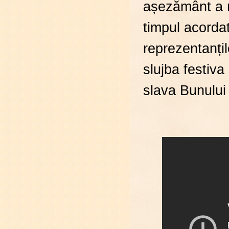
așezământ a m
timpul acordat
reprezentanțilo
slujba festiva
slava Bunului 