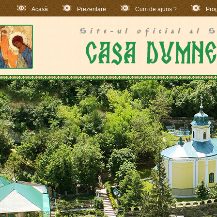
Acasă
Prezentare
Cum de ajuns ?
Prog