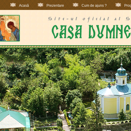
Acasă
Prezentare
Cum de ajuns ?
Prog