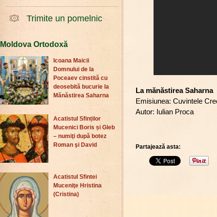
Trimite un pomelnic
Moldova Ortodoxă
Icoana Maicii
Domnului de la
Poceaev cinstită cu
deosebită bucurie la
La mănăstirea Saharna
Mănăstirea Saharna
Emisiunea: Cuvintele Cred
Autor: Iulian Proca
Acatistul Sfinților
Mucenici Boris și Gleb
– numiţi după botez
Roman şi David
Partajează asta:
Acatistul Sfintei
Muceniţe Hristina
(Cristina)