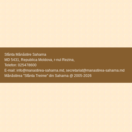
Sfânta Mănăstire Saharna
MD 5431, Republica Moldova, r-nul Rezina,
Telefon: 025478600
E-mail:
info@manastirea-saharna.md
,
secretariat@manastirea-saharna.md
Mănăstirea "Sfânta Treime" din Saharna @ 2005-2026