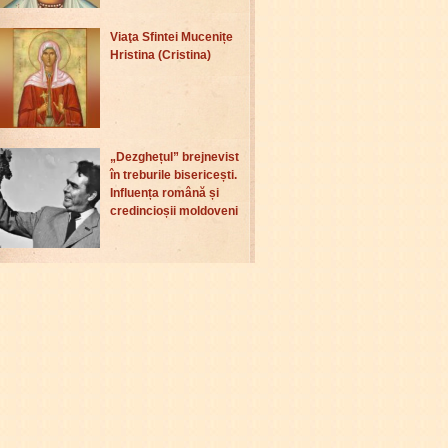
Viaţa Sfintei Mucenițe
Hristina (Cristina)
„Dezghețul” brejnevist
în treburile bisericești.
Influența română și
credincioșii moldoveni